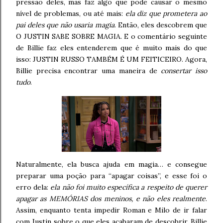
pressão deles, mas faz algo que pode causar o mesmo
nível de problemas, ou até mais:
ela diz que prometera ao
pai deles que não usaria magia
. Então, eles descobrem que
O JUSTIN SABE SOBRE MAGIA. E o comentário seguinte
de Billie faz eles entenderem que é muito mais do que
isso: JUSTIN RUSSO TAMBÉM É UM FEITICEIRO. Agora,
Billie precisa encontrar uma maneira de
consertar isso
tudo
.
Naturalmente, ela busca ajuda em magia… e consegue
preparar uma poção para “apagar coisas”, e esse foi o
erro dela:
ela não foi muito específica a respeito de querer
apagar as MEMÓRIAS dos meninos, e não eles realmente
.
Assim, enquanto tenta impedir Roman e Milo de ir falar
com Justin sobre o que eles acabaram de descobrir, Billie