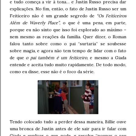
e tudo começa a vir à tona… e Justin Russo precisa dar
explicações. No fim, então, o fato de Justin Russo ser um
Feiticeiro não é um grande segredo de
“Os Feiticeiros
Além de Waverly Place”
, o que é uma pena, em parte,
porque eu não sinto que isso foi explorado ao máximo –
nem mesmo as reações da família. Quer dizer, o Roman
falou tanto sobre como o pai “surtaria” se soubesse
sobre magia, e agora não tem tempo de lidar com o fato
de que
o pai também é um feiticeiro
, e mesmo a Giada
entende e aceita tudo muito rapidamente. De todo modo,
como eu disse, esse não é o foco da série.
Tendo colocado tudo a perder dessa maneira, Billie ouve
uma bronca de Justin antes de ele sair para ir falar com
Giada e explicar o que pode, e resolve “poupar o seu