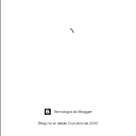
P
o
s
Tecnologia do Blogger
t
a
Blog no ar desde Outubro de 2010
r