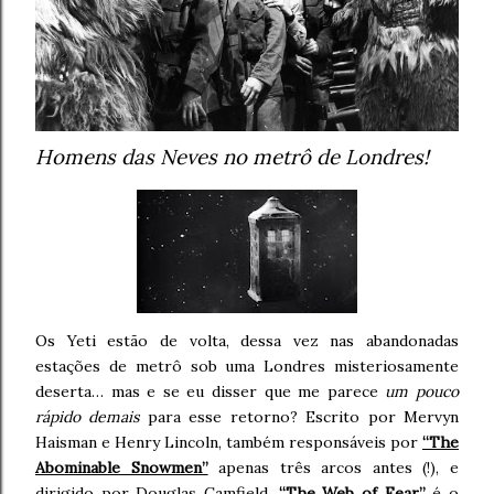
Homens das Neves no metrô de Londres!
Os Yeti estão de volta, dessa vez nas abandonadas
estações de metrô sob uma Londres misteriosamente
deserta… mas e se eu disser que me parece
um pouco
rápido demais
para esse retorno? Escrito por Mervyn
Haisman e Henry Lincoln, também responsáveis por
“The
Abominable Snowmen”
apenas três arcos antes (!), e
dirigido por Douglas Camfield,
“The Web of Fear”
é o