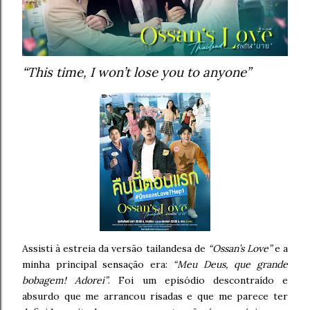
“This time, I won’t lose you to anyone”
Assisti à estreia da versão tailandesa de
“Ossan’s Love”
e a
minha principal sensação era:
“Meu Deus, que grande
bobagem! Adorei”
. Foi um episódio descontraído e
absurdo que me arrancou risadas e que me parece ter