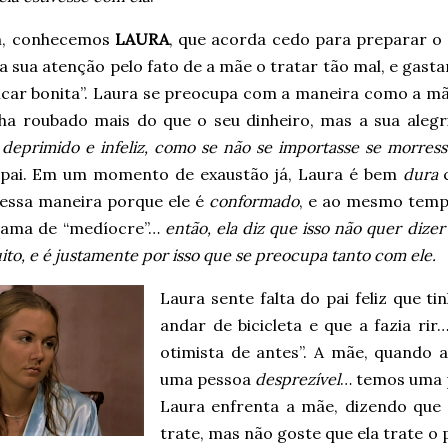
m, conhecemos
LAURA
, que acorda cedo para preparar o
 sua atenção pelo fato de a mãe o tratar tão mal, e gasta
icar bonita”. Laura se preocupa com a maneira como a mãe
nha roubado mais do que o seu dinheiro, mas a sua aleg
deprimido e infeliz, como se não se importasse se morres
pai. Em um momento de exaustão já, Laura é bem
dura
c
dessa maneira porque ele é
conformado
, e ao mesmo temp
chama de “medíocre”…
então, ela diz que isso não quer dize
to, e é justamente por isso que se preocupa tanto com ele.
Laura sente falta do pai feliz que ti
andar de bicicleta e que a fazia rir
otimista de antes”. A mãe, quando
uma pessoa
desprezível
… temos uma 
Laura enfrenta a mãe, dizendo que
trate, mas não goste que ela trate o p