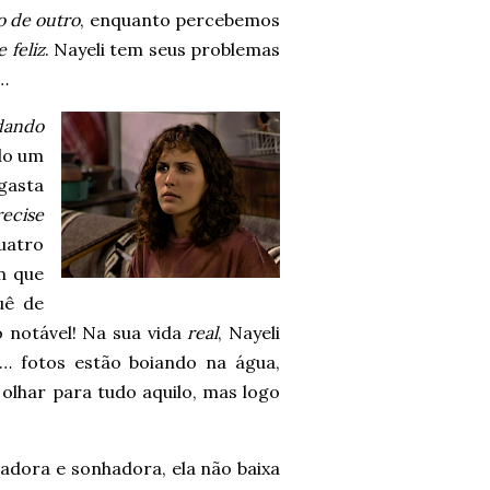
 de outro
, enquanto percebemos
 feliz
. Nayeli tem seus problemas
…
dando
ndo um
gasta
recise
quatro
m que
uê de
o notável! Na sua vida
real
, Nayeli
… fotos estão boiando na água,
 olhar para tudo aquilo, mas logo
.
hadora e sonhadora, ela não baixa