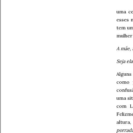
uma ce
esses 
tem um
mulher 
A mãe, 
Seja ela
Alguns
como p
confus
uma si
com La
Felizm
altura
porrad