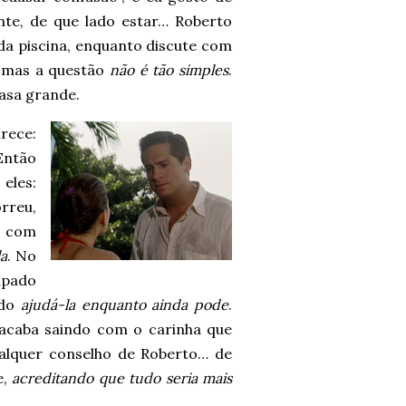
nte, de que lado estar… Roberto
a piscina, enquanto discute com
”, mas a questão
não é tão simples
.
asa grande.
rece:
ntão
eles:
rreu,
s com
la
. No
upado
ndo
ajudá-la enquanto ainda pode
.
 acaba saindo com o carinha que
alquer conselho de Roberto… de
e,
acreditando que tudo seria mais