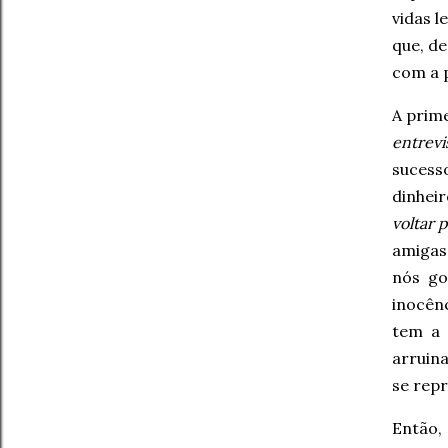
vidas 
que, d
com a 
A prim
entrevi
sucess
dinhei
voltar 
amigas
nós g
inocênc
tem a 
arruina
se rep
Então, 