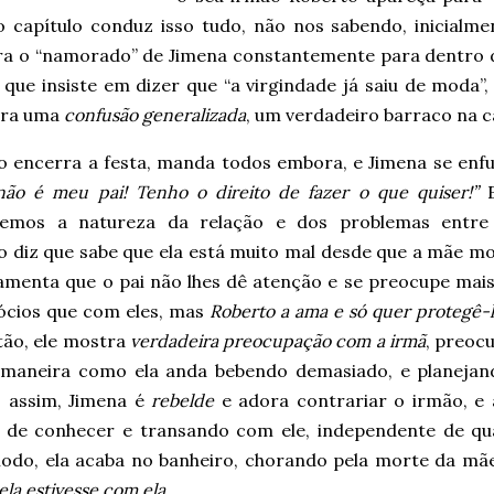
 capítulo conduz isso tudo, não nos sabendo, inicialme
a o “namorado” de Jimena constantemente para dentro d
, que insiste em dizer que “a virgindade já saiu de moda
ira uma
confusão generalizada
, um verdadeiro barraco na c
o encerra a festa, manda todos embora, e Jimena se enfu
não é meu pai! Tenho o direito de fazer o que quiser!”
E
emos a natureza da relação e dos problemas entre 
o diz que sabe que ela está muito mal desde que a mãe mo
lamenta que o pai não lhes dê atenção e se preocupe mai
ócios que com eles, mas
Roberto a ama e só quer protegê-
tão, ele mostra
verdadeira preocupação com a irmã
, preoc
maneira como ela anda bebendo demasiado, e planeja
assim, Jimena é
rebelde
e adora contrariar o irmão, e
 de conhecer e transando com ele, independente de qu
odo, ela acaba no banheiro, chorando pela morte da mã
 ela estivesse com ela
.