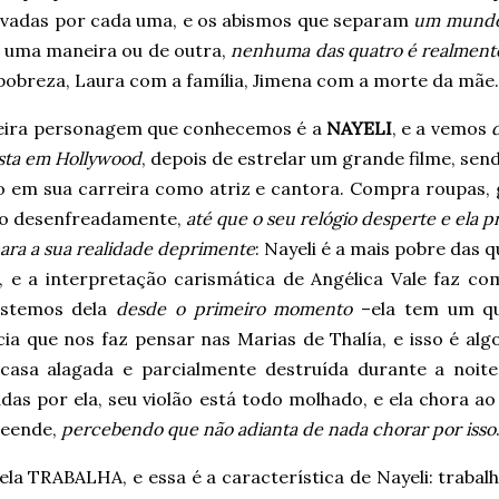
levadas por cada uma, e os abismos que separam
um mundo
e uma maneira ou de outra,
nenhuma das quatro é realmente
pobreza, Laura com a família, Jimena com a morte da mãe
eira personagem que conhecemos é a
NAYELI
, e a vemos
sta em Hollywood
, depois de estrelar um grande filme, se
o em sua carreira como atriz e cantora. Compra roupas, 
ro desenfreadamente,
até que o seu relógio desperte e ela p
para a sua realidade deprimente
: Nayeli é a mais pobre das 
, e a interpretação carismática de Angélica Vale faz co
ostemos dela
desde o primeiro momento
–ela tem um q
ia que nos faz pensar nas Marias de Thalía, e isso é alg
casa alagada e parcialmente destruída durante a noite
das por ela, seu violão está todo molhado, e ela chora ao
reende,
percebendo que não adianta de nada chorar por isso
ela TRABALHA, e essa é a característica de Nayeli: trabal