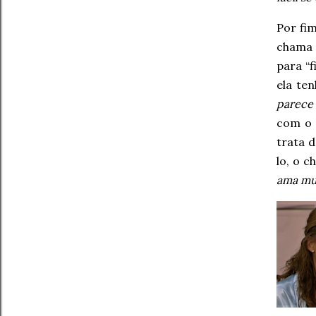
Por fi
chama a
para “f
ela te
parece 
com o 
trata 
lo, o 
ama mui