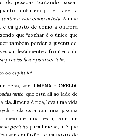
o de pessoas tentando passar
quanto sonha em poder fazer a
tentar a vida como artista
. A mãe
s, e eu gosto de como a outrora
zendo que “sonhar é o único que
o quer também perder a juventude,
avessar ilegalmente a fronteira do
la precisa fazer para ser feliz.
s do capítulo!
sma cena, são
JIMENA
e
OFELIA
,
oadjuvante
, que está ali ao lado de
 ela. Jimena é rica, leva uma vida
ayeli – ela está em uma piscina
no meio de uma festa, com um
uase
perfeito
para Jimena, até que
causar confusão”, e eu gosto de