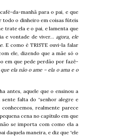
 café-da-manhã para o pai, e que
r todo o dinheiro em coisas fúteis
 trate ela e o pai, e lamenta que
ria e vontade de viver…
agora, ele
se
. E como é TRISTE ouvi-la falar
om ele, dizendo que a mãe só o
o em que pede perdão por fazê-
r que ela não o ame – ela o ama e o
nha antes, aquele que o ensinou a
… sente falta do “senhor alegre e
 a conhecemos, realmente parece
pequena cena no capítulo em que
 não se importa com como ela a
ai daquela maneira, e diz que “ele