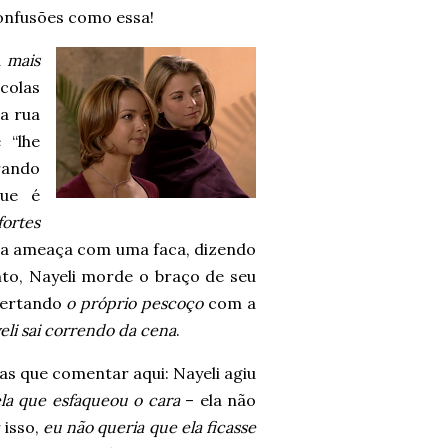
confusões como essa!
a
mais
colas
na rua
 “lhe
rando
que é
fortes
le a ameaça com uma faca, dizendo
anto, Nayeli morde o braço de seu
acertando
o próprio pescoço
com a
eli sai correndo da cena
.
 que comentar aqui: Nayeli agiu
ela que esfaqueou o cara
– ela não
 isso,
eu não queria que ela ficasse