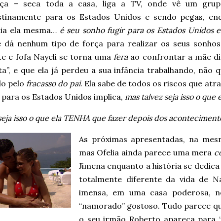
ça – seca toda a casa, liga a TV, onde vê um grup
stinamente para os Estados Unidos e sendo pegas, en
sia ela mesma…
é seu sonho fugir para os Estados Unidos e 
e dá nenhum tipo de força para realizar os seus sonho
te e fofa Nayeli se torna uma
fera
ao confrontar a mãe di
sta”, e que ela já perdeu a sua infância trabalhando, nã
o pelo
fracasso do pai
. Ela sabe de todos os riscos que atr
 para os Estados Unidos implica,
mas talvez seja isso o que e
seja isso o que ela TENHA que fazer depois dos acontecimento
As próximas apresentadas, na me
mas Ofelia ainda parece uma mera
c
Jimena enquanto a história se dedica a
totalmente diferente da vida de N
imensa, em uma casa poderosa, 
“namorado” gostoso. Tudo parece q
o seu irmão Roberto apareça para “