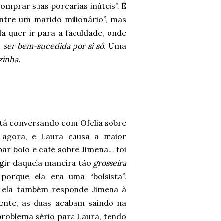
omprar suas porcarias inúteis”. É
ontre um marido milionário”, mas
la quer ir para a faculdade, onde
,
ser bem-sucedida por si só
. Uma
zinha.
á conversando com Ofelia sobre
agora, e Laura causa a maior
r bolo e café sobre Jimena… foi
agir daquela maneira tão
grosseira
rque ela era uma “bolsista”.
 ela também responde Jimena à
ente, as duas acabam saindo na
problema sério para Laura, tendo