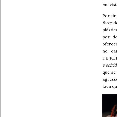
em vist
Por fi
forte
de
plástic
por do
oferec
no ca
DIFICÍL
e sofri
que se 
agress
faca q