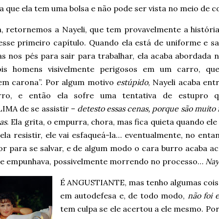
a que ela tem uma bolsa e não pode ser vista no meio de 
m, retornemos a Nayeli, que tem provavelmente a históri
sse primeiro capítulo. Quando ela está de uniforme e sa
as nos pés para sair para trabalhar, ela acaba abordada 
is homens visivelmente perigosos em um carro, que
em carona”. Por algum motivo
estúpido
, Nayeli acaba ent
rro, e então ela sofre uma tentativa de estupro 
IMA de se assistir –
detesto essas cenas, porque são muito 
das
. Ela grita, o empurra, chora, mas fica quieta quando e
ela resistir, ele vai esfaqueá-la… eventualmente, no ent
or para se salvar, e de algum modo o cara burro acaba 
ue empunhava, possivelmente morrendo no processo…
Nay
É ANGUSTIANTE, mas tenho algumas coisas
em autodefesa e, de todo modo,
não foi 
tem culpa se ele acertou a ele mesmo. Por