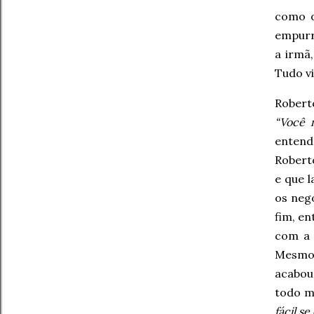
como o
empurr
a irmã
Tudo v
Robert
“Você 
entend
Robert
e que 
os neg
fim, en
com a 
Mesmo 
acabou
todo m
fácil se