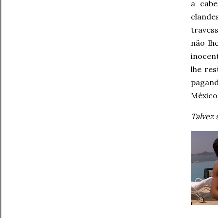
a cabe
clande
traves
não lh
inocen
lhe re
pagand
México
Talvez 