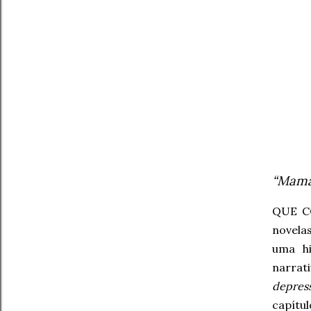
“Mamá,
QUE C
novela
uma hi
narrati
depres
capítu