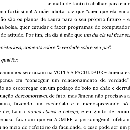
se mata de tanto trabalhar para ela c
na fortíssima! A mãe, idiota, diz que “quer que ela enc
não são os planos de Laura para o seu próprio futuro – e
a bolsa, quer estudar e fazer programas de computador
de atitude. Por fim, ela diz à mãe que
um dia ela vai ficar so
misteriosa, comenta sobre “a verdade sobre seu pai”.
 qual for
.
 caminhos se cruzam na VOLTA À FACULDADE – Jimena est
ensa em “conseguir um relacionamento de verdade” 
ão ao escorregar em um pedaço de bolo no chão e derruba
tuação
desconfortável
, de fato, mas Jimena não precisava 
ura, fazendo um escândalo e a menosprezando só po
ente, Laura
nunca abaixa a cabeça
, e eu gosto de como
, e isso faz com que eu ADMIRE a personagem! Infelizm
a
no meio do refeitório da faculdade, e esse pode ser um 