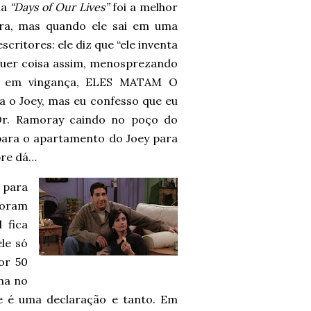
la
“Days of Our Lives”
foi a melhor
ira, mas quando ele sai em uma
scritores: ele diz que “ele inventa
lquer coisa assim, menosprezando
ão, em vingança, ELES MATAM O
 o Joey, mas eu confesso que eu
Dr. Ramoray caindo no poço do
 para o apartamento do Joey para
pre dá…
 para
foram
 fica
le só
or 50
na no
e é uma declaração e tanto. Em