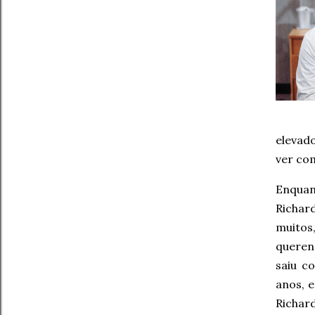
elevad
ver co
Enquan
Richar
muitos
queren
saiu c
anos, 
Richar