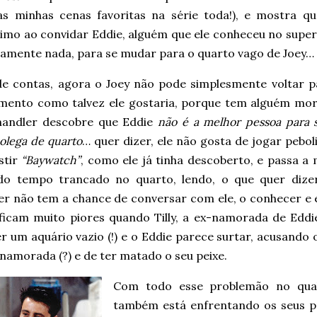
s minhas cenas favoritas na série toda!), e mostra 
simo ao convidar Eddie, alguém que ele conheceu no supe
tamente nada, para se mudar para o quarto vago de Joey…
 de contas, agora o Joey não pode simplesmente voltar p
mento como talvez ele gostaria, porque tem alguém mo
Chandler descobre que Eddie
não é a melhor pessoa para s
olega de quarto
… quer dizer, ele não gosta de jogar pebo
stir
“Baywatch”
, como ele já tinha descoberto, e passa a
do tempo trancado no quarto, lendo, o que quer dize
er não tem a chance de conversar com ele, o conhecer e 
 ficam muito piores quando Tilly, a ex-namorada de Edd
er um aquário vazio (!) e o Eddie parece surtar, acusand
namorada (?) e de ter matado o seu peixe.
Com todo esse problemão no qual
também está enfrentando os seus p