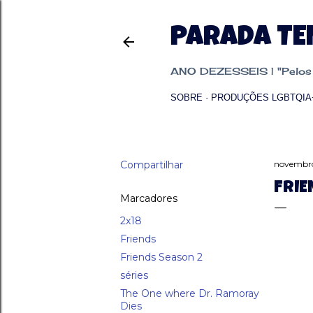
PARADA T
ANO DEZESSEIS | "Pelos p
SOBRE
PRODUÇÕES LGBTQIA
Compartilhar
novembro
FRIE
Marcadores
2x18
Friends
Friends Season 2
séries
The One where Dr. Ramoray
Dies