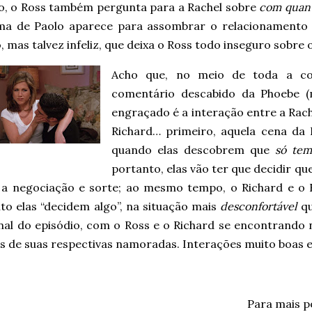
lo, o Ross também pergunta para a Rachel sobre
com quant
ma de Paolo aparece para assombrar o relacionamento 
, mas talvez infeliz, que deixa o Ross todo inseguro sobre
Acho que, no meio de toda a c
comentário descabido da Phoebe (
engraçado é a interação entre a Rach
Richard… primeiro, aquela cena da
quando elas descobrem que
só tem
portanto, elas vão ter que decidir qu
o a negociação e sorte; ao mesmo tempo, o Richard e o 
to elas “decidem algo”, na situação mais
desconfortável
qu
inal do episódio, com o Ross e o Richard se encontrando
 de suas respectivas namoradas. Interações muito boas e 
Para mais 