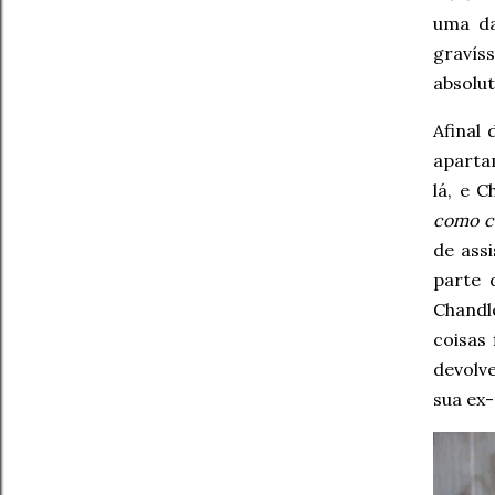
uma da
gravís
absolu
Afinal
aparta
lá, e 
como c
de assi
parte 
Chandl
coisas
devolv
sua ex-