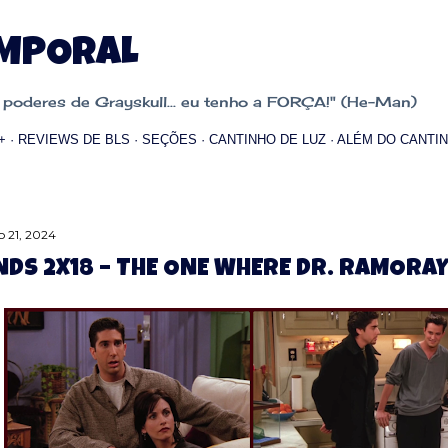
Pular para o conteúdo principal
EMPORAL
oderes de Grayskull... eu tenho a FORÇA!" (He-Man)
+
REVIEWS DE BLS
SEÇÕES
CANTINHO DE LUZ
ALÉM DO CANTIN
 21, 2024
NDS 2X18 – THE ONE WHERE DR. RAMORAY