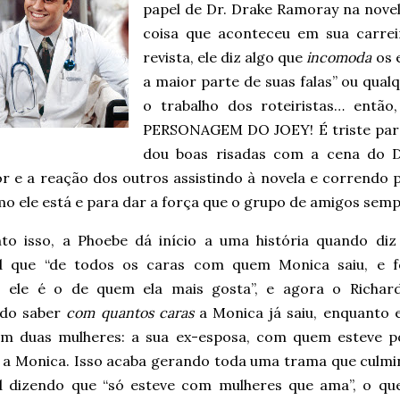
papel de Dr. Drake Ramoray na nove
coisa que aconteceu em sua carre
revista, ele diz algo que
incomoda
os e
a maior parte de suas falas” ou qua
o trabalho dos roteiristas… ent
PERSONAGEM DO JOEY! É triste para
dou boas risadas com a cena do 
or e a reação dos outros assistindo à novela e correndo
mo ele está e para dar a força que o grupo de amigos sem
to isso, a Phoebe dá início a uma história quando diz
d que “de todos os caras com quem Monica saiu, e 
, ele é o de quem ela mais gosta”, e agora o Richard
do saber
com quantos caras
a Monica já saiu, enquanto e
om duas mulheres: a sua ex-esposa, com quem esteve p
e a Monica. Isso acaba gerando toda uma trama que culmi
d dizendo que “só esteve com mulheres que ama”, o qu