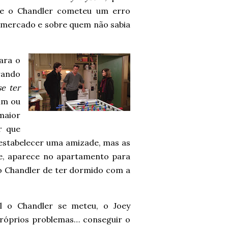
que o Chandler cometeu um erro
rmercado e sobre quem não sabia
ara o
rando
e ter
lim ou
 maior
r que
estabelecer uma amizade, mas as
ie, aparece no apartamento para
o o Chandler de ter dormido com a
 o Chandler se meteu, o Joey
róprios problemas… conseguir o