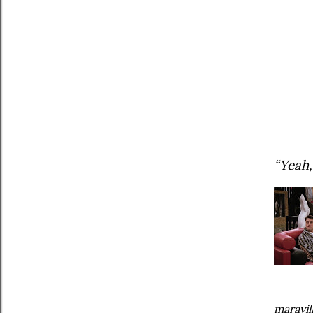
“Yeah,
maravil