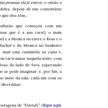
as pessoas ela já esteve
, e então o
deles, depois de um comentário
 o que eles têm…
onfusão que começou com um
mas que é a sua cara!), o mais
el e a Monica ou entre o Ross e o
 Rachel e da Monica no banheiro
 mais uma camisinha na caixa
e,
em vai transar naquela noite, com
Ross do lado de fora, esperando
e se pode imaginar; e, por fim, a
 no meio da sala, cada um com os
divertidas!
postagens de
“Friends”
,
clique aqui
.