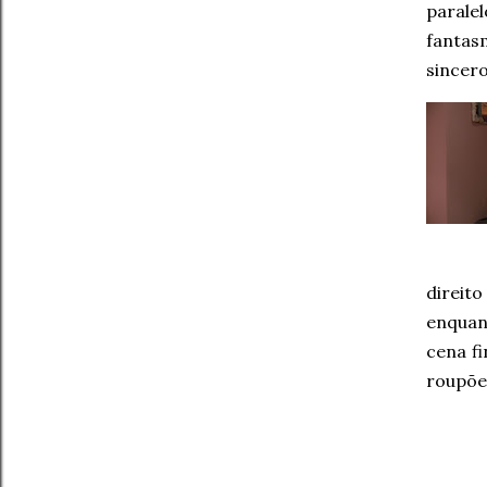
parale
fantas
sincero
direit
enquan
cena f
roupões