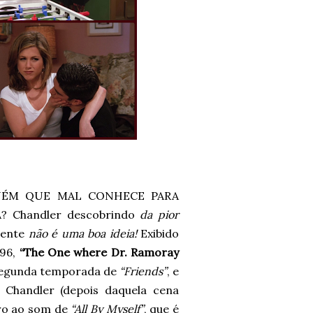
UÉM QUE MAL CONHECE PARA
 Chandler descobrindo
da pior
mente
não é uma boa ideia!
Exibido
996,
“The One where Dr. Ramoray
 segunda temporada de
“Friends”
, e
e Chandler (depois daquela cena
tro ao som de
“All By Myself”
, que é