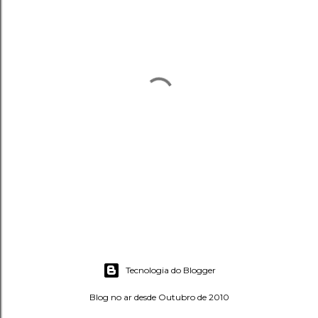
P
o
s
Tecnologia do Blogger
t
a
Blog no ar desde Outubro de 2010
r