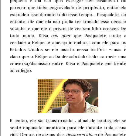
pequena e ela não quis estragar seu casamento ou
parecer que tinha engravidado de propósito, então ela
escondeu isso durante todo esse tempo… Pasqualete, no
entanto, diz que ela não podia ter tomado essa decisão
sozinha, e que ele o privou de ver seu filho crescer. De
todo modo, Elisa
não quer
que Pasqualete conte a
verdade a Felipe, e ameaça ir embora com ele para os
Estados Unidos se ele insistir nessa história – mas é
claro que o Felipe acaba descobrindo tudo ao ouvir uma
conversa/discussão entre Elisa e Pasqualete em frente
ao colégio.
E, então, ele sai transtornado… afinal de contas, ele se
sente enganado, mentiram para ele durante toda a sua
vida! Depois de alguns dias
desaparecido
, e de Pasqualete