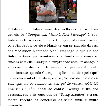
E falando em fofura, uma das melhores cenas dessa
estreia de
“Georgie and Mandy’s First Marriage”
é, com
toda a certeza, a cena em que Georgie está conversando
com Jim depois de ele e Mandy terem se mudado da casa
dos McAllister. Mantendo o seu emprego, o que ele não
tinha certeza que aconteceria, e tendo uma conversa
sincera com Jim, Georgie o surpreende com um abraço, e
a cena acaba se tornando surpreendentemente
emocionante, quando Georgie explica o motivo pelo qual
ele sentiu vontade de abraçar o sogro:
ele diz que ele faz
com que ele se lembre do seu pai às vezes
… AQUILO
PEGOU OS FÃS! Afinal de contas, George é um dos
personagens mais queridos de
“Young Sheldon”
, e a sua
morte recente na conclusão da série ainda é muito
presente.