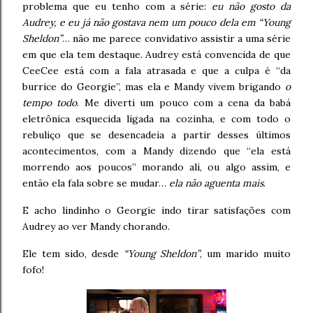
problema que eu tenho com a série:
eu não gosto da
Audrey, e eu já não gostava nem um pouco dela em “Young
Sheldon”
… não me parece convidativo assistir a uma série
em que ela tem destaque. Audrey está convencida de que
CeeCee está com a fala atrasada e que a culpa é “da
burrice do Georgie”, mas ela e Mandy vivem brigando
o
tempo todo
. Me diverti um pouco com a cena da babá
eletrônica esquecida ligada na cozinha, e com todo o
rebuliço que se desencadeia a partir desses últimos
acontecimentos, com a Mandy dizendo que “ela está
morrendo aos poucos” morando ali, ou algo assim, e
então ela fala sobre se mudar…
ela não aguenta mais
.
E acho lindinho o Georgie indo tirar satisfações com
Audrey ao ver Mandy chorando.
Ele tem sido, desde
“Young Sheldon”
, um marido muito
fofo!