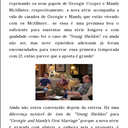
reprisando os seus papeis de Georgie Cooper e Mandy
McAllister, respectivamente, a nova série acompanha a
vida de casados de Georgie e Mandy, que estão vivendo
com os McAllister… se essa é uma premissa boa o
suficiente para sustentar uma série longeva e com
qualidade como foi o caso de
“Young Sheldon”
, eu ainda
não sei, mas nove episódios adicionais já foram
encomendados para encerrar essa primeira temporada
com 22, então parece que a aposta é grande!
Ainda não estou convencido depois da estreia. Há uma
diferença notável de
tom
de
“Young Sheldon”
para
“Georgie and Mandy’s First Marriage”
porque a nova série
é gravada com plateia, e embora seja a proposta, é