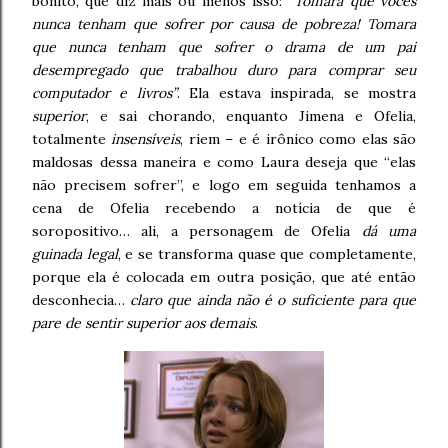
bonito, que diz mais ou menos isso:
“Tomara que vocês
nunca tenham que sofrer por causa de pobreza! Tomara
que nunca tenham que sofrer o drama de um pai
desempregado que trabalhou duro para comprar seu
computador e livros”
. Ela estava inspirada, se mostra
superior
, e sai chorando, enquanto Jimena e Ofelia,
totalmente
insensíveis
, riem – e é irônico como elas são
maldosas dessa maneira e como Laura deseja que “elas
não precisem sofrer”, e logo em seguida tenhamos a
cena de Ofelia recebendo a notícia de que é
soropositivo… ali, a personagem de Ofelia
dá uma
guinada legal
, e se transforma quase que completamente,
porque ela é colocada em outra posição, que até então
desconhecia…
claro que ainda não é o suficiente para que
pare de sentir superior aos demais
.