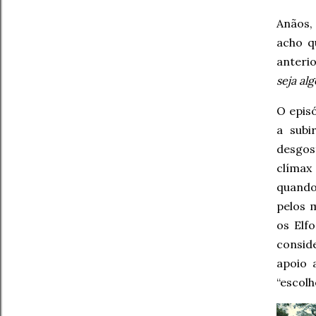
Anãos,
acho q
anteri
seja al
O episó
a subi
desgos
clímax
quand
pelos 
os Elf
consid
apoio 
“escolh