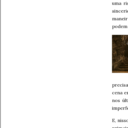
uma ri
sincer
maneir
podem 
precis
cena e
nos úl
imperfe
E, nis
primei