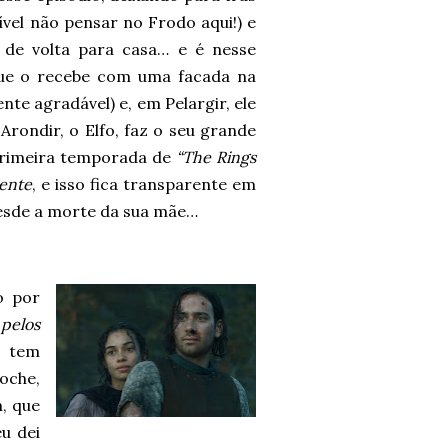
vel não pensar no Frodo aqui!) e
de volta para casa… e é nesse
que o recebe com uma facada na
te agradável) e, em Pelargir, ele
rondir, o Elfo, faz o seu grande
primeira temporada de
“The Rings
ente
, e isso fica transparente em
desde a morte da sua mãe…
o por
pelos
e tem
oche,
, que
eu dei