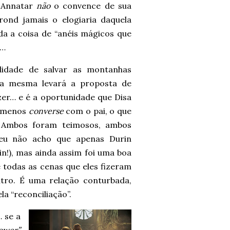
 Annatar
não
o convence de sua
ond jamais o elogiaria daquela
da a coisa de “anéis mágicos que
a…
lidade de salvar as montanhas
ela mesma levará a proposta de
zer… e é a oportunidade que Disa
o menos
converse
com o pai, o que
 Ambos foram teimosos, ambos
e eu não acho que apenas Durin
in!), mas ainda assim foi uma boa
 todas as cenas que eles fizeram
tro. É uma relação conturbada,
a “reconciliação”.
 se a
ower”