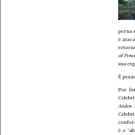
perna 
é atac
retorn
of Pow
sua ex
É pesad
Por fi
Celebr
Anãos
Celeb
confor
é o “a