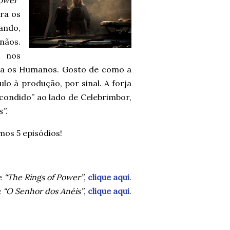
ra os
ando,
nãos.
, nos
ra os Humanos. Gosto de como a
lo à produção, por sinal. A forja
condido” ao lado de Celebrimbor,
s”
.
os 5 episódios!
e
“The Rings of Power”
,
clique aqui
.
e
“O Senhor dos Anéis”
,
clique aqui
.