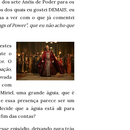
a dos sete Anéis de Poder para os
 dos quais eu gostei DEMAIS, eu
ha a ver com o que já comentei
ngs of Power”, que eu não acho que
estes
nte o
or. O
ação
,
rovada
e com
Míriel, uma grande águia, que é
 e essa presença parece ser um
ecide que a águia está ali para
 fim das contas?
sse episódio, deixando para trás