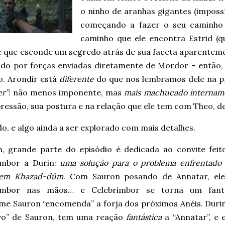
o ninho de aranhas gigantes (impossí
começando a fazer o seu caminho 
caminho que ele encontra Estrid (
e que esconde um segredo atrás de sua faceta aparentemen
ado por forças enviadas diretamente de Mordor – então, A
o. Arondir está
diferente
do que nos lembramos dele na 
er”
: não menos imponente, mas
mais machucado internam
pressão, sua postura e na relação que ele tem com Theo, 
o, e algo ainda a ser explorado com mais detalhes.
m, grande parte do episódio é dedicada ao convite feit
imbor a Durin:
uma solução para o problema enfrentado 
 em Khazad-dûm
. Com Sauron posando de Annatar, el
rimbor nas mãos… e Celebrimbor se torna um fant
me Sauron “encomenda” a forja dos próximos Anéis. Durin
lvo” de Sauron, tem uma reação
fantástica
a “Annatar”, e 