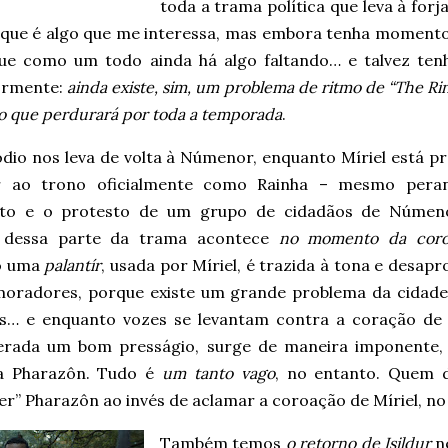
toda a trama política que leva à forj
 que é algo que me interessa, mas embora tenha momentos
ue como um todo ainda há algo faltando… e talvez ten
ormente:
ainda existe, sim, um problema de ritmo de “The Ri
go que perdurará por toda a temporada
.
dio nos leva de volta à Númenor, enquanto Míriel está pr
r ao trono oficialmente como Rainha – mesmo pera
to e o protesto de um grupo de cidadãos de Númen
 dessa parte da trama acontece
no momento da coro
o uma
palantír
, usada por Míriel, é trazida à tona e desap
moradores, porque existe um grande problema da cidad
os… e enquanto vozes se levantam contra a coração de 
erada um bom presságio, surge de maneira imponente,
a Pharazôn. Tudo é
um tanto vago
, no entanto. Quem d
er” Pharazôn ao invés de aclamar a coroação de Míriel, no
Também temos
o retorno de Isildur
ne