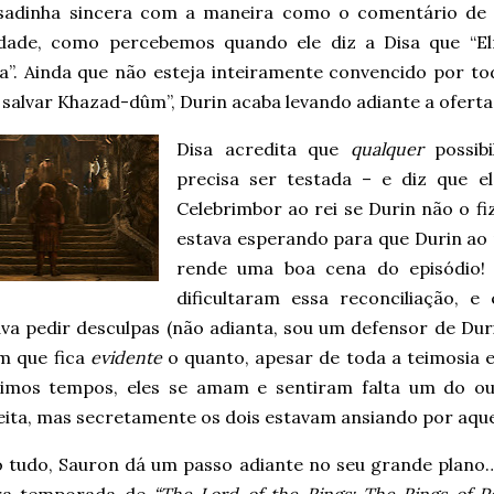
sadinha sincera com a maneira como o comentário de
idade, como percebemos quando ele diz a Disa que “Elr
a”. Ainda que não esteja inteiramente convencido por to
salvar Khazad-dûm”, Durin acaba levando adiante a ofert
Disa acredita que
qualquer
possibi
precisa ser testada – e diz que 
Celebrimbor ao rei se Durin não o fi
estava esperando para que Durin a
rende uma boa cena do episódio!
dificultaram essa reconciliação, 
ava pedir desculpas (não adianta, sou um defensor de Dur
m que fica
evidente
o quanto, apesar de toda a teimosia e
timos tempos, eles se amam e sentiram falta um do ou
ita, mas secretamente os dois estavam ansiando por aquel
so tudo, Sauron dá um passo adiante no seu grande plano…
ra temporada de
“The Lord of the Rings: The Rings of P