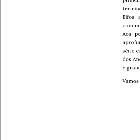
termin
Elfos,
com ma
Aos po
aprofu
série e
dos An
é gran
Vamos 