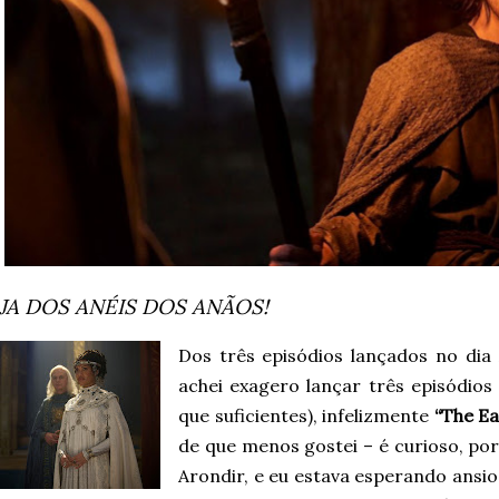
JA DOS ANÉIS DOS ANÃOS!
Dos três episódios lançados no dia 
achei exagero lançar três episódio
que suficientes), infelizmente
“The Ea
de que menos gostei – é curioso, por
Arondir, e eu estava esperando ansi