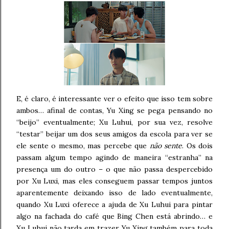
E, é claro, é interessante ver o efeito que isso tem sobre
ambos… afinal de contas, Yu Xing se pega pensando no
“beijo” eventualmente; Xu Luhui, por sua vez, resolve
“testar” beijar um dos seus amigos da escola para ver se
ele sente o mesmo, mas percebe que
não sente
. Os dois
passam algum tempo agindo de maneira “estranha” na
presença um do outro – o que não passa despercebido
por Xu Luxi, mas eles conseguem passar tempos juntos
aparentemente deixando isso de lado eventualmente,
quando Xu Luxi oferece a ajuda de Xu Luhui para pintar
algo na fachada do café que Bing Chen está abrindo… e
Xu Luhui não tarda em trazer Yu Xing também para toda