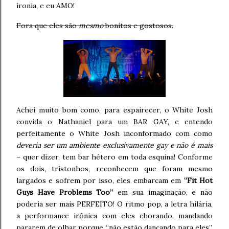
ironia, e eu AMO!
Fora que eles são
mesmo
bonitos e gostosos.
Achei muito bom como, para espairecer, o White Josh
convida o Nathaniel para um BAR GAY, e entendo
perfeitamente o White Josh inconformado com como
deveria ser um ambiente exclusivamente gay e não é mais
– quer dizer, tem bar hétero em toda esquina! Conforme
os dois, tristonhos, reconhecem que foram mesmo
largados e sofrem por isso, eles embarcam em
“Fit Hot
Guys Have Problems Too”
em sua imaginação, e não
poderia ser mais PERFEITO! O ritmo pop, a letra hilária,
a performance irônica com eles chorando, mandando
pararem de olhar porque “não estão dançando para eles”,