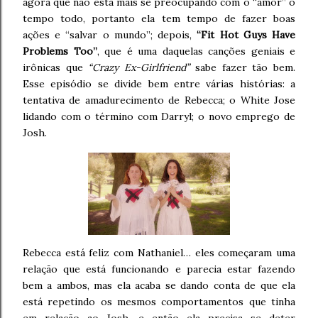
agora que não está mais se preocupando com o “amor” o
tempo todo, portanto ela tem tempo de fazer boas
ações e “salvar o mundo”; depois,
“Fit Hot Guys Have
Problems Too”
, que é uma daquelas canções geniais e
irônicas que
“Crazy Ex-Girlfriend”
sabe fazer tão bem.
Esse episódio se divide bem entre várias histórias: a
tentativa de amadurecimento de Rebecca; o White Jose
lidando com o término com Darryl; o novo emprego de
Josh.
Rebecca está feliz com Nathaniel… eles começaram uma
relação que está funcionando e parecia estar fazendo
bem a ambos, mas ela acaba se dando conta de que ela
está repetindo os mesmos comportamentos que tinha
em relação ao Josh, e então ela precisa se deter