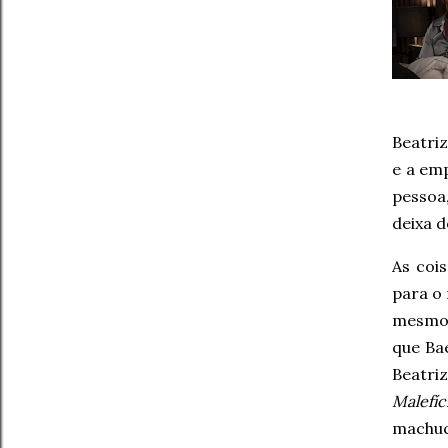
Beatri
e a em
pessoa
deixa d
As coi
para o 
mesmo 
que Ba
Beatri
Malefíc
machuc