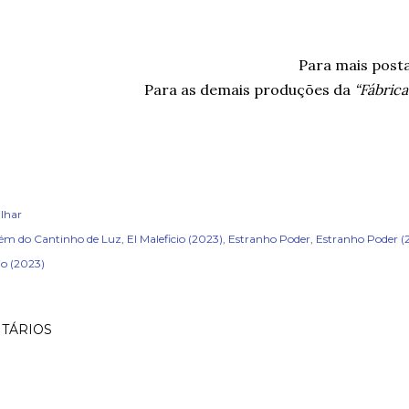
Para mais post
Para as demais produções da
“Fábric
lhar
ém do Cantinho de Luz
El Maleficio (2023)
Estranho Poder
Estranho Poder (
io (2023)
TÁRIOS