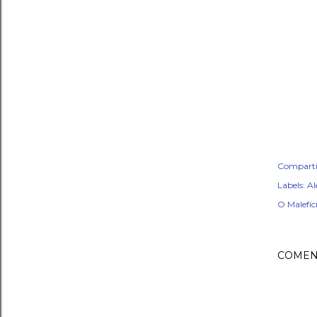
Comparti
Labels:
Al
O Malefíc
COMEN