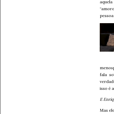
aquela
“amoro
pessoa 
menosp
fala s
verdad
isso é 
E Enriq
Mas el