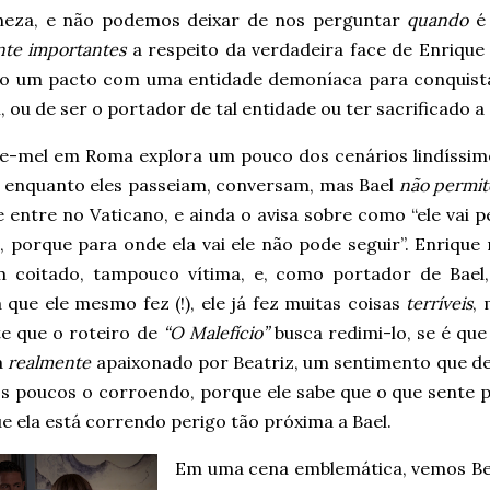
heza, e não podemos deixar de nos perguntar
quando
é 
nte importantes
a respeito da verdadeira face de Enrique
ito um pacto com uma entidade demoníaca para conquista
, ou de ser o portador de tal entidade ou ter sacrificado a
de-mel em Roma explora um pouco dos cenários lindíssim
, enquanto eles passeiam, conversam, mas Bael
não permit
 entre no Vaticano, e ainda o avisa sobre como “ele vai 
, porque para onde ela vai ele não pode seguir”. Enrique
 coitado, tampouco vítima, e, como portador de Bael
 que ele mesmo fez (!), ele já fez muitas coisas
terríveis
,
te que o roteiro de
“O Malefício”
busca redimi-lo, se é que
á
realmente
apaixonado por Beatriz, um sentimento que deve
os poucos o corroendo, porque ele sabe que o que sente 
e ela está correndo perigo tão próxima a Bael.
Em uma cena emblemática, vemos Bea