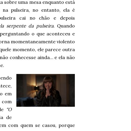
ixa sobre uma mesa enquanto está
na pulseira, no entanto, ela é
pulseira cai no chão e depois
ela serpente da pulseira
. Quando
 perguntando o que aconteceu e
e torna momentaneamente violento
aquele momento, ele parece outra
 não conhecesse ainda… e ela não
e.
rendo
ntece,
to em
z com
 de
“O
ia de
mem com quem se casou, porque