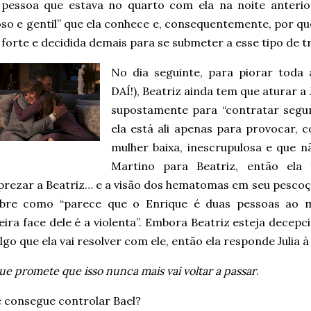
 pessoa que estava no quarto com ela na noite anteri
so e gentil” que ela conhece e, consequentemente, por qu
forte e decidida demais para se submeter a esse tipo de 
No dia seguinte, para piorar toda 
DAÍ!), Beatriz ainda tem que aturar a 
supostamente para “contratar segu
ela está ali apenas para provocar, 
mulher baixa, inescrupulosa e que n
Martino para Beatriz, então ela
rezar a Beatriz… e a visão dos hematomas em seu pescoço 
obre como “parece que o Enrique é duas pessoas ao m
eira face dele é a violenta”. Embora Beatriz esteja dece
algo que ela vai resolver com ele, então ela responde Julia
ue promete que isso nunca mais vai voltar a passar
.
e consegue controlar Bael?