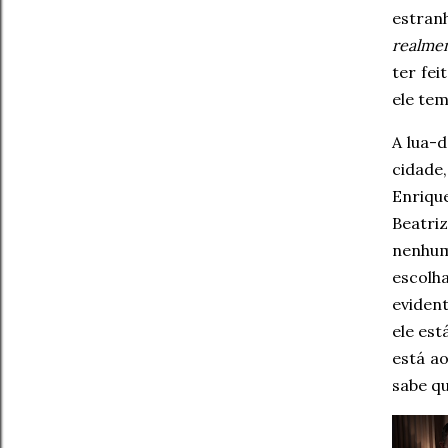
estran
realme
ter fe
ele tem
A lua-
cidade
Enrique
Beatriz
nenhum
escolha
eviden
ele est
está a
sabe qu