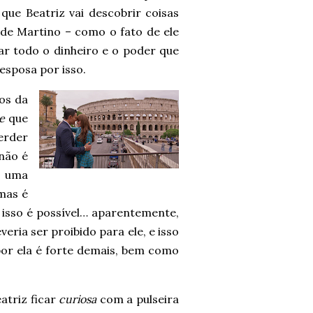
que Beatriz vai descobrir coisas
 de Martino – como o fato de ele
r todo o dinheiro e o poder que
 esposa por isso.
os da
e
que
perder
 não é
, uma
 mas é
 isso é possível… aparentemente,
ria ser proibido para ele, e isso
por ela é forte demais, bem como
triz ficar
curiosa
com a pulseira