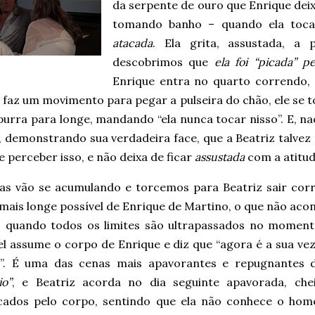
da serpente de ouro que Enrique de
tomando banho – quando ela toca 
atacada
. Ela grita, assustada, a 
descobrimos que
ela foi “picada” p
Enrique entra no quarto correndo,
z faz um movimento para pegar a pulseira do chão, ele s
purra para longe, mandando “ela nunca tocar nisso”. E, n
, demonstrando sua verdadeira face, que a Beatriz talvez
e perceber isso, e não deixa de ficar
assustada
com a atitud
sas vão se acumulando e torcemos para Beatriz sair cor
mais longe possível de Enrique de Martino, o que não aco
quando todos os limites são ultrapassados no momen
el assume o corpo de Enrique e diz que “agora é a sua ve
z”. É uma das cenas mais apavorantes e repugnantes
io”
, e Beatriz acorda no dia seguinte apavorada, che
ados pelo corpo, sentindo que ela não conhece o ho