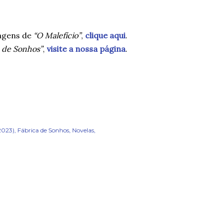
agens de
“O Malefício”
,
clique aqui
.
a de Sonhos”
,
visite a nossa página
.
2023)
Fábrica de Sonhos
Novelas