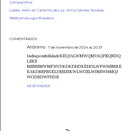
Compartilhar
Labels:
Além do Cantinho de Luz
Alma Gêmea
Novelas
Teledramaturgia Brasileira
COMENTÁRIOS
Anônimo
7 de novembro de 2024 às 20:31
IndisponibilidadeKEQJALWMWQMVAQPZQNDQ
LSKS
MSMSMWMFHYDKDKDHDKEHDLWPWHSMS.E
KAKDBSPSGELYMSJSKWLWGSLWINSWHMQJ
WODBDWPHDK
RESPONDER