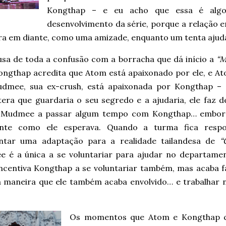
Kongthap – e eu acho que essa é algo
desenvolvimento da série, porque a relação e
ra em diante, como uma amizade, enquanto um tenta ajud
usa de toda a confusão com a borracha que dá início a
“M
Kongthap acredita que Atom está apaixonado por ele, e A
dmee, sua ex-crush, está apaixonada por Kongthap –
era que guardaria o seu segredo e a ajudaria, ele faz d
 Mudmee a passar algum tempo com Kongthap… embora
nte como ele esperava. Quando a turma fica respo
ntar uma adaptação para a realidade tailandesa de
“
 é a única a se voluntariar para ajudar no departamen
ncentiva Kongthap a se voluntariar também, mas acaba f
 maneira que ele também acaba envolvido… e trabalhar 
Os momentos que Atom e Kongthap c