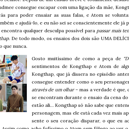
udmee consegue escapar com uma ligação da mãe, Kongt
rás para poder ensaiar as suas falas, e Atom se volunta
ambém e ajudá-lo, e eu não sei se conscientemente ele já 
e encontra qualquer desculpa possível para
passar mais t
thap
. De todo modo, os ensaios dos dois são UMA DELÍCI
o que nunca.
Gosto muitíssimo de como a peça de
“D
sentimentos de Kongthap e Atom de algu
Kongthap, que já dissera no episódio ante
consegue entender como o seu personage
através de um olhar
– mas a verdade é que, 
se encontram durante o ensaio da cena do
estão ali… Kongthap só não sabe que ente
personagem, mas ele está cada vez mais apa
sente o seu coração disparar, o que eu 
 Assim como acho fofíssimo o Atom sem fôlego ao ver o 