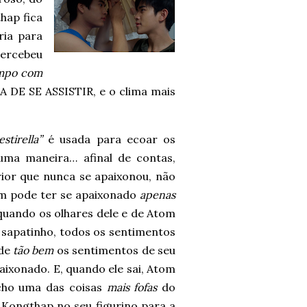
hap fica
ria para
percebeu
empo com
A DE SE ASSISTIR, e o clima mais
estirella”
é usada para ecoar os
ma maneira… afinal de contas,
rior que nunca se apaixonou, não
m pode ter se apaixonado
apenas
quando os olhares dele e de Atom
 sapatinho, todos os sentimentos
nde
tão bem
os sentimentos de seu
ixonado. E, quando ele sai, Atom
acho uma das coisas
mais fofas
do
Kongthap no seu figurino para a