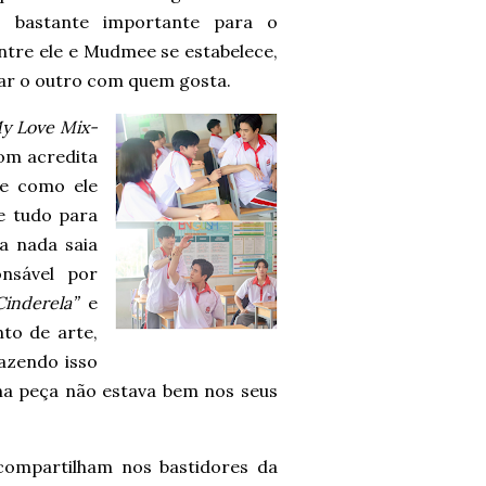
 bastante importante para o
ntre ele e Mudmee se estabelece,
ar o outro com quem gosta.
y Love Mix-
tom acredita
 e como ele
e tudo para
 nada saia
nsável por
Cinderela”
e
to de arte,
azendo isso
na peça não estava bem nos seus
ompartilham nos bastidores da