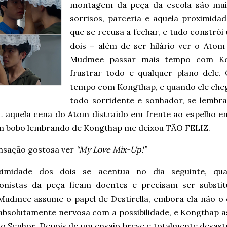
montagem da peça da escola são muito
sorrisos, parceria e aquela proximid
que se recusa a fechar, e tudo constró
dois – além de ser hilário ver o Atom
Mudmee passar mais tempo com Kon
frustrar todo e qualquer plano dele.
tempo com Kongthap, e quando ele chega
todo sorridente e sonhador, se lemb
… aquela cena do Atom distraído em frente ao espelho en
um bobo lembrando de Kongthap me deixou TÃO FELIZ.
nsação gostosa ver
“My Love Mix-Up!”
ximidade dos dois se acentua no dia seguinte, qu
onistas da peça ficam doentes e precisam ser substit
Mudmee assume o papel de Destirella, embora ela não o 
 absolutamente nervosa com a possibilidade, e Kongthap 
do Senhor. Depois de um ensaio breve e totalmente desast