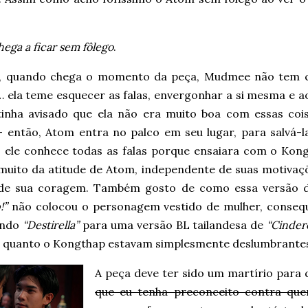
ega a ficar sem fôlego
.
, quando chega o momento da peça, Mudmee não tem 
… ela teme esquecer as falas, envergonhar a si mesma e a
 tinha avisado que ela não era muito boa com essas coi
 então, Atom entra no palco em seu lugar, para salvá-la
, ele conhece todas as falas porque ensaiara com o Kong
muito da atitude de Atom, independente de suas motivaçõ
de sua coragem. Também gosto de como essa versão
!”
não colocou o personagem vestido de mulher, conse
ando
“Destirella”
para uma versão BL tailandesa de
“Cinder
 quanto o Kongthap estavam simplesmente deslumbrantes
A peça deve ter sido um martírio para
que eu tenha preconceito contra que