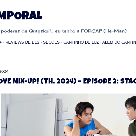
Pular para o conteúdo principal
EMPORAL
oderes de Grayskull... eu tenho a FORÇA!" (He-Man)
+
REVIEWS DE BLS
SEÇÕES
CANTINHO DE LUZ
ALÉM DO CANTIN
 2024
OVE MIX-UP! (TH, 2024) – EPISODE 2: STA