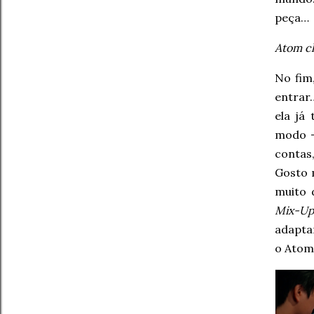
peça…
Atom ch
No fim
entrar
ela já
modo –
contas
Gosto 
muito 
Mix-Up
adapt
o Atom