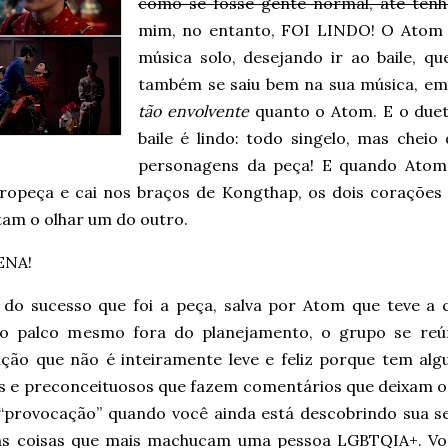
como se fosse gente normal, até ten
mim, no entanto, FOI LINDO! O Atom e
música solo, desejando ir ao baile, q
também se saiu bem na sua música, em
tão envolvente
quanto o Atom. E o due
baile é lindo: todo singelo, mas chei
personagens da peça! E quando Atom 
 tropeça e cai nos braços de Kongthap, os dois corações
tam o olhar um do outro.
ENA!
 do sucesso que foi a peça, salva por Atom que teve a
ao palco mesmo fora do planejamento, o grupo se re
ação que não é inteiramente leve e feliz porque tem alg
s e preconceituosos que fazem comentários que deixam 
 “provocação” quando você ainda está descobrindo sua se
s coisas que mais machucam uma pessoa LGBTQIA+. Vo