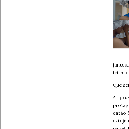
juntos
feito 
Que se
A pro
protag
então 
esteja
papel 