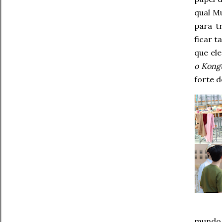
qual M
para t
ficar t
que el
o Kong
forte d
mundo.