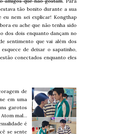
ho amigos que não gostam
. Para
stava tão bonito durante a sua
ue eu nem sei explicar! Kongthap
bora eu ache que não tenha sido
to dos dois enquanto dançam no
o de sentimento que vai além dos
esquece de deixar o sapatinho,
 estão conectados enquanto eles
 coragem de
úne em uma
uns garotos
o Atom mal…
xualidade é
cê se sente