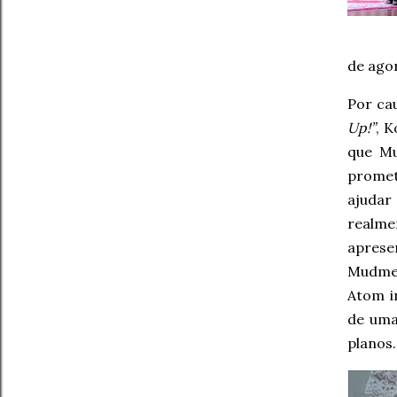
de ago
Por ca
Up!”
, 
que Mu
promet
ajudar
realme
aprese
Mudmee
Atom i
de uma
planos.