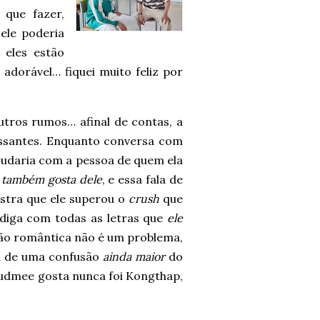
 que fazer,
ele poderia
 eles estão
adorável… fiquei muito feliz por
ros rumos… afinal de contas, a
ssantes. Enquanto conversa com
judaria com a pessoa de quem ela
 também gosta dele
, e essa fala de
stra que ele superou o
crush
que
diga com todas as letras que
ele
ssão romântica não é um problema,
ou de uma confusão
ainda maior
do
udmee gosta nunca foi Kongthap,