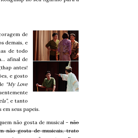
coragem de
os demais, e
sas de todo
… afinal de
thap antes!
es, e gosto
 de
“My Love
quentemente
ela”
, e tanto
 em seus papeis.
 quem não gosta de musical –
não
m não gosta de musicais, trato