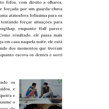
 fofos, com direito a olhares,
ade forçada por um guarda-chuva
i uma atmosfera fofíssima para os
 tentando forçar situações para
gthap, enquanto Half parece
 Como resultado,
ele
passa mais
 em casa naquela noite, ele está
rando dos momentos que tiveram
quanto escova os dentes e sorri
ando os
uídos, e
queira e
assume o
roso, do