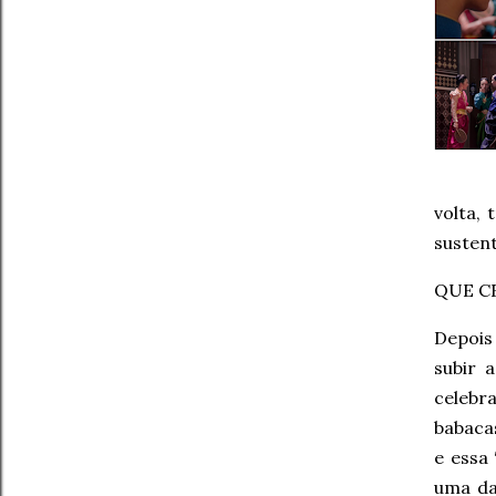
volta,
susten
QUE C
Depois
subir 
celebr
babaca
e essa
uma da