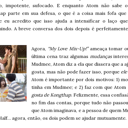
o, impotente, sufocado. E enquanto Atom não sabe o
ap parte em sua defesa, o que é a coisa mais fofa que 
 e eu acredito que isso ajuda a intensificar o laço que
uindo. A breve conversa dos dois depois é perfeitamente 
Agora,
“My Love Mix-Up!”
ameaça tomar out
última cena traz algumas
mudanças
intere
Mudmee, Atom diz a ela que dissera que a a
gosta, mas não pode fazer isso, porque
ele
Atom é importante por dois motivos: 1) mo
tinha em Mudmee; e 2) faz com que Atom 
gosta de Kongthap
. Felizmente, essa confi
no fim das contas, porque tudo não pass
que Atom imaginava, e a pessoa de quem M
Half… agora, então, os dois podem se ajudar mutuamente.