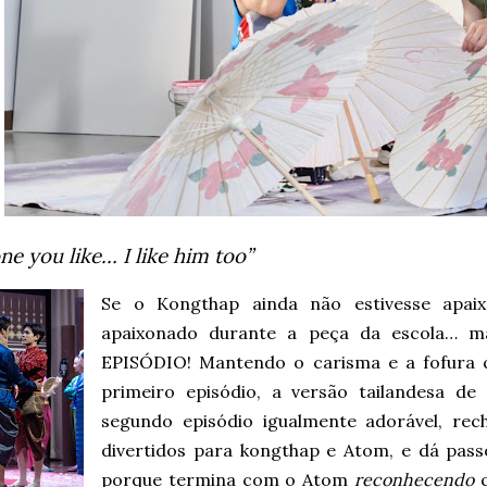
ne you like… I like him too”
Se o Kongthap ainda não estivesse apai
apaixonado durante a peça da escola… 
EPISÓDIO! Mantendo o carisma e a fofura 
primeiro episódio, a versão tailandesa de
segundo episódio igualmente adorável, re
divertidos para kongthap e Atom, e dá passo
porque termina com o Atom
reconhecendo
q