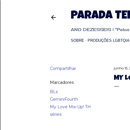
PARADA T
ANO DEZESSEIS | "Pelos p
SOBRE
PRODUÇÕES LGBTQIA
Compartilhar
junho 15,
MY L
Marcadores
BLs
GeminiFourth
My Love Mix-Up! TH
séries