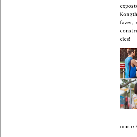
expost
Kongth
fazer,
constr
eles!
mas o 