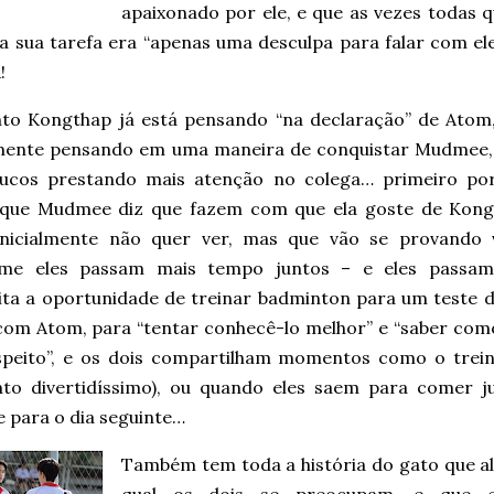
apaixonado por ele, e que as vezes todas q
 a sua tarefa era “apenas uma desculpa para falar com
!
to Kongthap já está pensando “na declaração” de Atom
lmente pensando em uma maneira de conquistar Mudmee, 
ucos prestando mais atenção no colega… primeiro po
 que Mudmee diz que fazem com que ela goste de Kong
nicialmente não quer ver, mas que vão se provando 
me eles passam mais tempo juntos – e eles passam
ita a oportunidade de treinar badminton para um teste 
 com Atom, para “tentar conhecê-lo melhor” e “saber com
speito”, e os dois compartilham momentos como o trei
o divertidíssimo), ou quando eles saem para comer j
 para o dia seguinte…
Também tem toda a história do gato que 