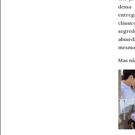
dessa 
entreg
clássi
segre
absur
mesmo
Mas não