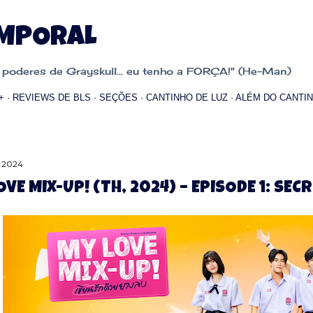
Pular para o conteúdo principal
EMPORAL
oderes de Grayskull... eu tenho a FORÇA!" (He-Man)
+
REVIEWS DE BLS
SEÇÕES
CANTINHO DE LUZ
ALÉM DO CANTIN
, 2024
OVE MIX-UP! (TH, 2024) – EPISODE 1: SEC