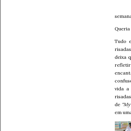
semana
Queria
Tudo e
risadas
deixa q
refleti
encant
confus
vida a
risadas
de
“My 
em uma