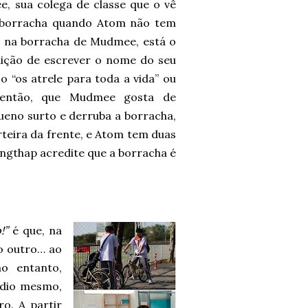
, sua colega de classe que o vê
 borracha quando Atom não tem
, na borracha de Mudmee, está o
dição de escrever o nome do seu
 “os atrele para toda a vida” ou
, então, que Mudmee gosta de
ueno surto e derruba a borracha,
rteira da frente, e Atom tem duas
ongthap acredite que a borracha é
!”
é que, na
o outro… ao
o entanto,
ódio mesmo,
ro. A partir