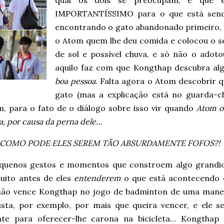
qual os dois se preocupam, e que 
IMPORTANTÍSSIMO para o que está send
encontrando o gato abandonado primeiro, 
o Atom quem lhe deu comida e colocou o s
de sol e possível chuva, e só não o ado
aquilo faz com que Kongthap descubra al
boa pessoa
. Falta agora o Atom descobrir 
gato (mas a explicação está no guarda-ch
, para o fato de o diálogo sobre isso vir quando
Atom o
ta, por causa da perna dele…
, COMO PODE ELES SEREM TÃO ABSURDAMENTE FOFOS?!
quenos gestos e momentos que constroem algo grandio
uito antes de eles
entenderem
o que está acontecendo 
ão vence Kongthap no jogo de badminton de uma mane
usta, por exemplo, por mais que queira vencer, e ele s
ente para oferecer-lhe carona na bicicleta… Kongtha