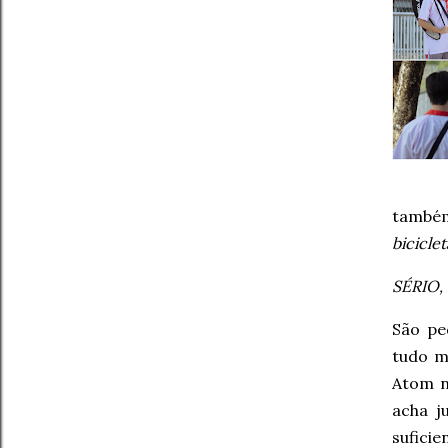
também
bicicle
SÉRIO
São pe
tudo m
Atom n
acha j
sufici