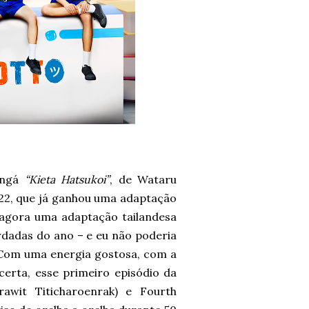
angá
“Kieta Hatsukoi”
, de Wataru
022, que já ganhou uma adaptação
agora uma adaptação tailandesa
rdadas do ano – e eu não poderia
! Com uma energia gostosa, com a
erta, esse primeiro episódio da
awit Titicharoenrak) e Fourth