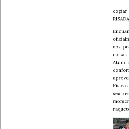
copiar
RISADA
Enquan
oficia
aos po
coisas
Atom i
confor
aprove
Física
seu re
moment
raquete