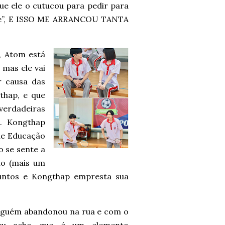
ue ele o cutucou para pedir para
 ele”, E ISSO ME ARRANCOU TANTA
, Atom está
mas ele vai
r causa das
thap, e que
verdadeiras
. Kongthap
de Educação
o se sente a
no (mais um
untos e Kongthap empresta sua
alguém abandonou na rua e com o