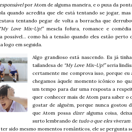
esponsável
por Atom de alguma maneira, e o puxa da ponta
ola quando acredita que ele está tentando se jogar, mas
 estava tentando pegar de volta a borracha que derrubo
“My Love Mix-Up!”
mescla fofura, romance e comédia
a possível… como há a tensão quando eles estão perto o 
a logo em seguida.
Algo grandioso está nascendo. Eu já tinh
tailandesa de
“My Love Mix-Up!”
seria lindí
certamente me comprova isso, porque eu ado
chegamos àquele momento icônico no qual
um tempo para dar uma resposta a respeit
quer conhecer mais de Atom para saber o 
gostar de alguém, porque nunca gostou de
que Atom possa
dizer
alguma coisa, dei
surto lembrando de
tudo o que eles viveram 
ter sido mesmo momentos românticos, ele se pergunta se