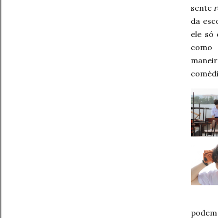
sente
r
da esc
ele só
como
maneir
comédi
podem 