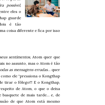
a possível
,
ntre eles o
hap guarde
dois é tão
a coisa diferente e fica por isso
seus sentimentos
, Atom quer que
ais no assunto, mas o Atom é tão
todas as mensagens erradas
… quer
a como ele “pressiona o Kongthap
e tirar o fôlego!!! E o Kongthap,
espeito de Atom, o que o deixa
de basquete de mais tarde… e, de
clusão de que Atom está mesmo