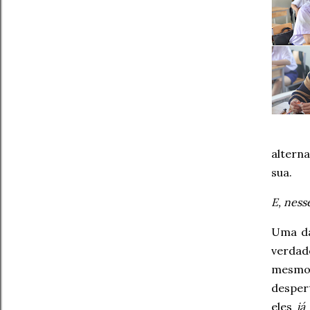
altern
sua.
E, ness
Uma da
verdad
mesmo
desper
eles
já