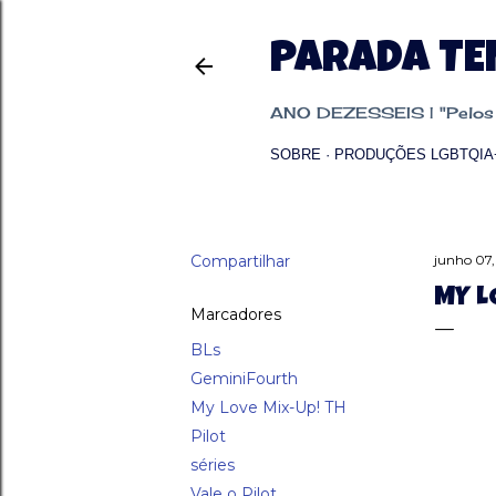
PARADA T
ANO DEZESSEIS | "Pelos p
SOBRE
PRODUÇÕES LGBTQIA
Compartilhar
junho 07
MY L
Marcadores
BLs
GeminiFourth
My Love Mix-Up! TH
Pilot
séries
Vale o Pilot