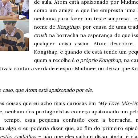
de aula. Atom está apaixonado por Mudmee
como um amigo e que lhe empresta uma
nenhuma para fazer um teste surpresa… e
nome de
Kongthap
, por causa de uma tra
crush
na borracha na esperança de que isso
qualquer coisa assim. Atom descobre
Kongthap, e quando ele está tendo um peq
quem a recolhe é
o próprio Kongthap
, na ca
ativas: contar a verdade e expor Mudmee; ou deixar que K
e caso, que Atom está apaixonado por ele
.
s coisas que eu acho mais curiosas em
“My Love Mix-Up
e, nenhum dos protagonistas começa apaixonado um pel
 tempo, essa pequena confusão com a borracha, n
ta algo e eu poderia dizer que, ao fim do primeiro epis
 estão caidinhos
– não que eles saibam disso ainda, é cla