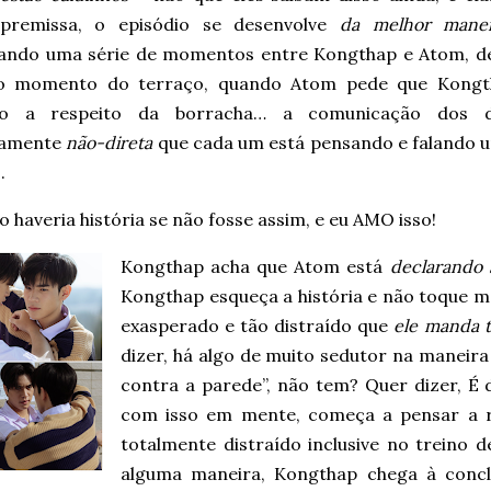
premissa, o episódio se desenvolve
da melhor maneir
ando uma série de momentos entre Kongthap e Atom, de
co momento do terraço, quando Atom pede que Kongt
do a respeito da borracha… a comunicação dos 
damente
não-direta
que cada um está pensando e falando um
.
 haveria história se não fosse assim, e eu AMO isso!
Kongthap acha que Atom está
declarando 
Kongthap esqueça a história e não toque m
exasperado e tão distraído que
ele manda 
dizer, há algo de muito sedutor na maneir
contra a parede”, não tem? Quer dizer, É d
com isso em mente, começa a pensar a r
totalmente distraído inclusive no treino 
alguma maneira, Kongthap chega à con