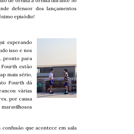
iso de orelha a orelha durante 50
nde defensor dos lançamentos
óximo episódio!
qui esperando
udo isso e nos
o, pronto para
 Fourth estão
p mais sério,
nto Fourth dá
rancou várias
res, por causa
maravilhosos
a confusão que acontece em sala