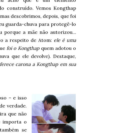
eu acho que é um elemento
o construído. Vemos Kongthap
mas descobrimos, depois, que foi
eu guarda-chuva para protegê-lo
tou porque a mãe não autorizou…
go a respeito de Atom:
ele é uma
que
foi o Kongthap
quem adotou o
uva que ele devolve). Destaque,
ferece carona a Kongthap em sua
so – e isso
de verdade.
ira que não
e importa o
p também se