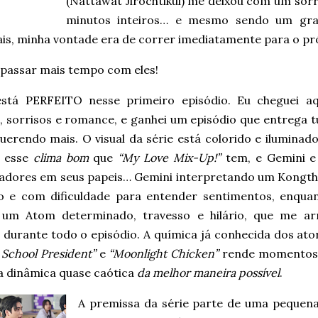
(Nattawat Jirochtikul) me deixou com um sorr
minutos inteiros… e mesmo sendo um gra
is, minha vontade era de correr imediatamente para o pr
 passar mais tempo com eles!
stá PERFEITO nesse primeiro episódio. Eu cheguei a
, sorrisos e romance, e ganhei um episódio que entrega t
uerendo mais. O visual da série está colorido e iluminad
r esse
clima bom
que
“My Love Mix-Up!”
tem, e Gemini e
adores em seus papeis… Gemini interpretando um Kongtha
o e com dificuldade para entender sentimentos, enqua
 um Atom determinado, travesso e hilário, que me ar
 durante todo o episódio. A química já conhecida dos ato
School President”
e
“Moonlight Chicken”
rende momentos 
 dinâmica quase caótica
da melhor maneira possível
.
A premissa da série parte de uma pequen