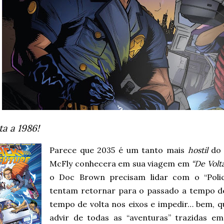
ta a 1986!
Parece que 2035 é um tanto mais
hostil
do 
McFly conhecera em sua viagem em
“De Volt
o Doc Brown precisam lidar com o “Polici
tentam retornar para o passado a tempo d
tempo de volta nos eixos e impedir… bem, q
advir de todas as “aventuras” trazidas e