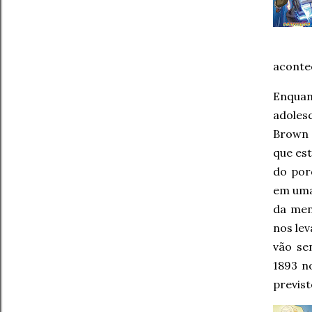
acontec
Enquan
adoles
Brown 
que es
do por
em uma
da men
nos lev
vão se
1893 n
previs