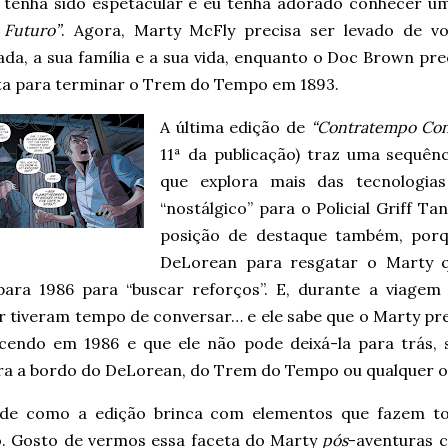
tenha sido espetacular e eu tenha adorado conhecer um
 Futuro”
. Agora, Marty McFly precisa ser levado de vo
da, a sua família e a sua vida, enquanto o Doc Brown pre
lta para terminar o Trem do Tempo em 1893.
A última edição de
“Contratempo Con
11ª da publicação) traz uma sequênc
que explora mais das tecnologia
“nostálgico” para o Policial Griff T
posição de destaque também, porq
DeLorean para resgatar o Marty 
 para 1986 para “buscar reforços”. E, durante a viage
er tiveram tempo de conversar… e ele sabe que o Marty pr
cendo em 1986 e que ele não pode deixá-la para trás,
ra a bordo do DeLorean, do Trem do Tempo ou qualquer o
de como a edição brinca com elementos que fazem t
o. Gosto de vermos essa faceta do Marty
pós
-aventuras 