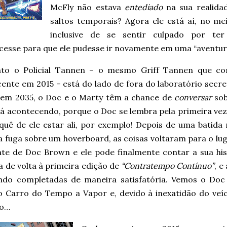
McFly não estava
entediado
na sua realida
saltos temporais? Agora ele está aí, no me
inclusive de se sentir culpado por ter
esse para que ele pudesse ir novamente em uma “aventura”
to o Policial Tannen – o mesmo Griff Tannen que c
cente em 2015 – está do lado de fora do laboratório secr
em 2035, o Doc e o Marty têm a chance de
conversar
sob
tá acontecendo, porque o Doc se lembra pela primeira ve
quê de ele estar ali, por exemplo! Depois de uma batida
 fuga sobre um hoverboard, as coisas voltaram para o lu
te de Doc Brown e ele pode finalmente contar a sua his
a de volta à primeira edição de
“Contratempo Contínuo”
, e
ndo completadas de maneira satisfatória. Vemos o Doc 
o Carro do Tempo a Vapor e, devido à inexatidão do veíc
to…