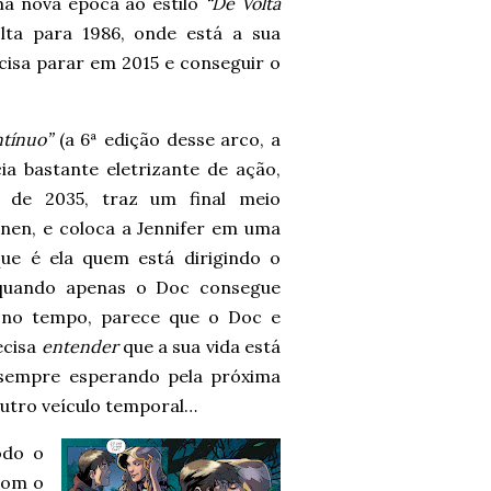
a nova época ao estilo
“De Volta
lta para 1986, onde está a sua
cisa parar em 2015 e conseguir o
tínuo”
(a 6ª edição desse arco, a
ia bastante eletrizante de ação,
s de 2035, traz um final meio
annen, e coloca a Jennifer em uma
ue é ela quem está dirigindo o
quando apenas o Doc consegue
m no tempo, parece que o Doc e
ecisa
entender
que a sua vida está
 sempre esperando pela próxima
utro veículo temporal…
odo o
com o