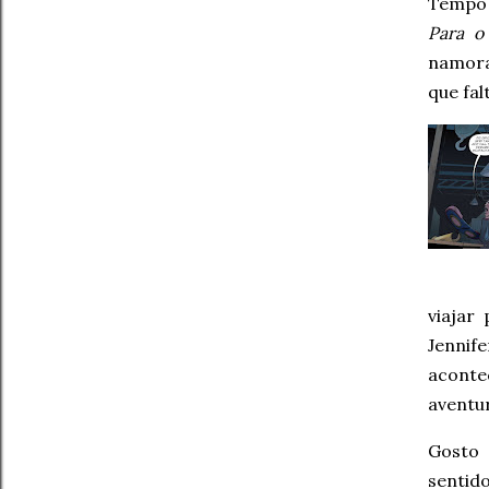
Tempo 
Para o
namora
que fa
viajar
Jennif
aconte
aventu
Gosto 
sentid