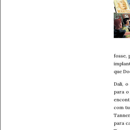
fosse, 
implan
que Doc
Dali, 
para o
encont
com tud
Tannen
para c