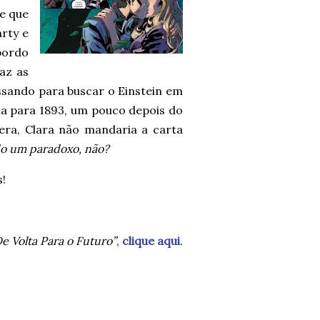
e que
rty e
 bordo
az as
ssando para buscar o Einstein em
na para 1893, um pouco depois do
era, Clara não mandaria a carta
ido um paradoxo, não?
!
e Volta Para o Futuro”
,
clique aqui
.