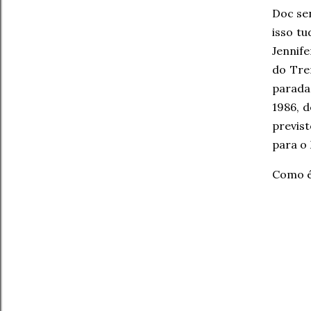
Doc sen
isso t
Jennif
do Tre
parada
1986, 
previs
para o
Como é