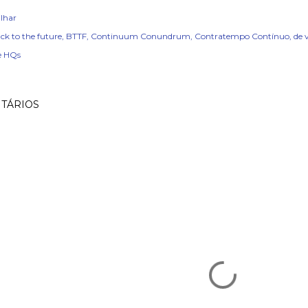
lhar
ck to the future
BTTF
Continuum Conundrum
Contratempo Contínuo
de 
e HQs
TÁRIOS