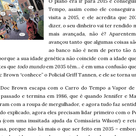
O plano era ir para 2015 e consegu
Tempo, assim como ele conseguira
visita a 2015, e ele acredita que 
dizer, o seu dinheiro vai ter rendido 
mais avançada, não é? Aparenteme
avançou tanto que algumas coisas são
ao banco não é nem de perto tão
t
porque a sua idade genética não coincide com a idade que 
tes que
todo mundo
em 2035 têm… é em uma confusão qu
 Brown “conhece” o Policial Griff Tannen, e ele se torna u
o Doc Brown escapa com o Carro do Tempo a Vapor de 
 passado e termina em 1986, que é quando Jennifer e Ma
ram com a roupa de mergulhador, e agora tudo faz sentid
o explicado, agora eles precisam lidar primeiro com o Po
 (com uma inusitada ajuda da Comissária Wilson!) e ret
asa, porque não há mais o que ser feito em 2035 – embo