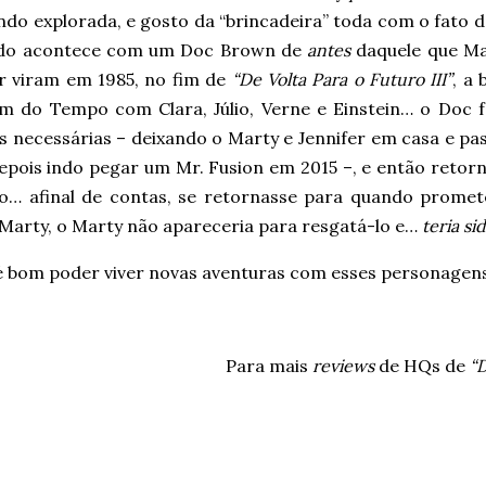
do explorada, e gosto da “brincadeira” toda com o fato d
udo acontece com um Doc Brown de
antes
daquele que Ma
er viram em 1985, no fim de
“De Volta Para o Futuro III”
, a
m do Tempo com Clara, Júlio, Verne e Einstein… o Doc f
s necessárias – deixando o Marty e Jennifer em casa e pa
depois indo pegar um Mr. Fusion em 2015 –, e então retor
to… afinal de contas, se retornasse para quando promet
 Marty, o Marty não apareceria para resgatá-lo e…
teria s
 bom poder viver novas aventuras com esses personagens
Para mais
reviews
de HQs de
“D