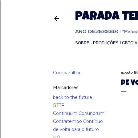
PARADA T
ANO DEZESSEIS | "Pelos p
SOBRE
PRODUÇÕES LGBTQIA
Compartilhar
agosto 19
DE V
Marcadores
back to the future
BTTF
Continuum Conundrum
Contratempo Contínuo
de volta para o futuro
HQ