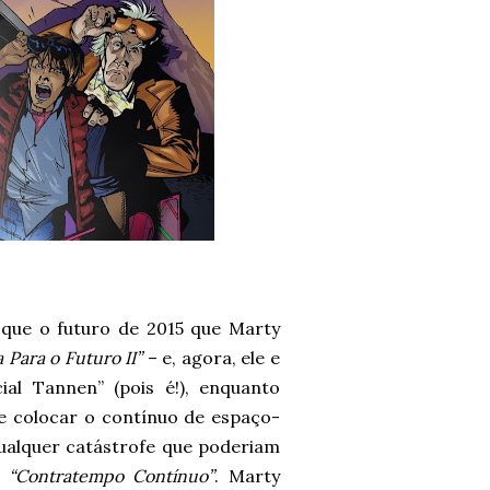
que o futuro de 2015 que Marty
a Para o Futuro II”
– e, agora, ele e
al Tannen” (pois é!), enquanto
e colocar o contínuo de espaço-
ualquer catástrofe que poderiam
m
“Contratempo Contínuo”
. Marty