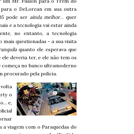
ir um Mr. Fusion para o Trem do
 para o DeLorean em sua outra
2035 pode ser
ainda melhor
… quer
mais e a tecnologia vai estar ainda
nte, no entanto, a tecnologia
 mais questionadas – a sua visita
ranquila
quanto ele esperava que
ele deveria ter, e ele não tem os
e começa no banco ultramoderno
m procurado pela polícia.
volta
rty o
o… e,
licial
ornar
ra a viagem com o Paraquedas do