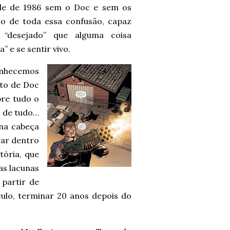
de de 1986 sem o Doc e sem os
io de toda essa confusão, capaz
 “desejado” que alguma coisa
 e se sentir vivo.
onhecemos
eto de Doc
re tudo o
z de tudo…
 na cabeça
gar dentro
tória, que
 as lacunas
partir de
ulo, terminar 20 anos depois do