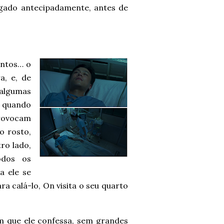
lgado antecipadamente, antes de
intos… o
a, e, de
 algumas
, quando
rovocam
o rosto,
ro lado,
odos os
a ele se
ara calá-lo, On visita o seu quarto
.
im que ele confessa, sem grandes