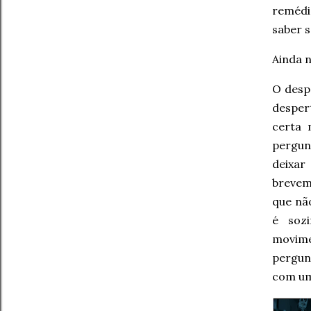
remédi
saber s
Ainda n
O desp
desper
certa 
pergun
deixar
brevem
que não
é soz
movime
pergu
com um