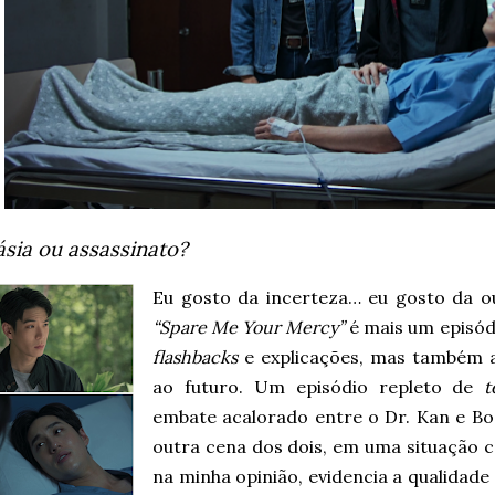
sia ou assassinato?
Eu gosto da incerteza… eu gosto da o
“Spare Me Your Mercy”
é mais um episódi
flashbacks
e explicações, mas também a
ao futuro. Um episódio repleto de
t
embate acalorado entre o Dr. Kan e Bo
outra cena dos dois, em uma situação c
na minha opinião, evidencia a qualidade 