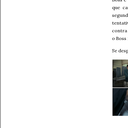
que ca
segund
tentat
contra
o Boss
Se desp