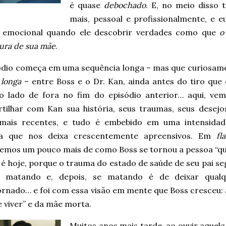
é quase
debochado
. E, no meio disso 
mais, pessoal e profissionalmente, e 
 emocional quando ele descobrir verdades como que
o 
ura de sua mãe
.
ódio começa em uma sequência longa – mas que curiosa
 longa
– entre Boss e o Dr. Kan, ainda antes do tiro que
o lado de fora no fim do episódio anterior… aqui, ve
tilhar com Kan sua história, seus traumas, seus desejo
mais recentes, e tudo é embebido em uma intensidad
a que nos deixa crescentemente apreensivos. Em
fl
emos um pouco mais de como Boss se tornou a pessoa “q
 é hoje, porque o trauma do estado de saúde de seu pai se
 matando e, depois, se matando é de deixar qual
rnado… e foi com essa visão em mente que Boss cresceu: a
 viver” e da mãe morta.
Muitos anos mais tarde, ao ouvir aquel