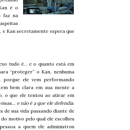
Kan é o
o faz na
uspeitas
as, e Kan secretamente espera que
exo tudo é… e o quanto está em
 para “proteger” o Kan, nenhuma
le, porque ele vem performando
 tem bem clara em sua mente a
o, o que ele tentou ao atirar em
coisas…
e não é a que ele defendia
.
s de sua vida passando diante de
 do motivo pelo qual ele escolheu
 pessoa a quem ele administrou