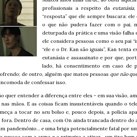
profissionais a respeito da
eutanásia
,
“resposta” que ele sempre buscara: ele
o que não pudera fazer com o pai, m
deturpada da prática e uma visão falha
ele considera pessoas como o seu pai “
“ele e o Dr. Kan são iguais”, Kan tenta e
eutanásia e assassinato e por que, por
lado, há consentimento em caso de p
sofrendo; de outro, alguém que matou pessoas
que não qu
 incomoda de confessar isso.
o quer entender a diferença entre eles – em sua visão, a
 nas mãos. E as coisas ficam insustentáveis quando o tel
meça a tocar no seu bolso e, pouco depois, a polícia ap
e fora. Dentro de casa, com On ainda trancada dentro do 
um pandemônio… e uma briga potencialmente fatal por u
 a pessoa com a arma e a primeira a atirar… um tiro bem