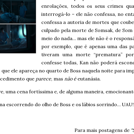
enrolações, todos os seus crimes q
interrogá-lo – ele não confessa, no en
confessa a autoria de mortes que coube
culpado pela morte de Somsak, de Som
meio do nada… mas ele não é o respons
por exemplo, que é apenas uma das pa
tiveram uma morte “prematura” por
confesse todas, Kan não poderá escon
que ele apareça no quarto de Boss naquela noite para imp
cedimento que
parece
, mas
não é
eutanásia.
ive, uma cena fortíssima e, de alguma maneira, emocionan
ma escorrendo do olho de Boss e os lábios sorrindo… UAU!
Para mais postagens de
“