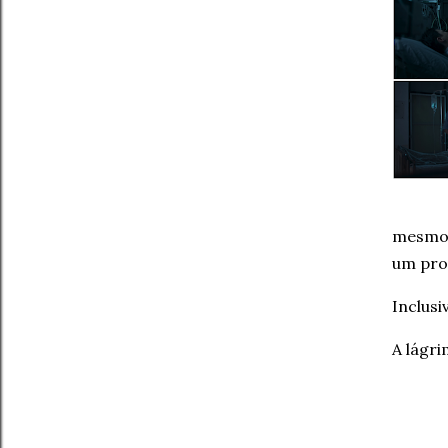
mesmo 
um pro
Inclus
A lágri