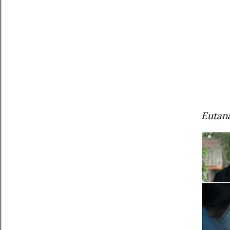
Eutaná