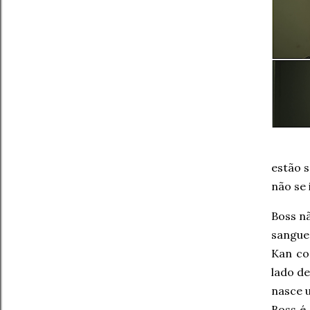
estão 
não se
Boss nã
sangue
Kan co
lado d
nasce 
Boss é