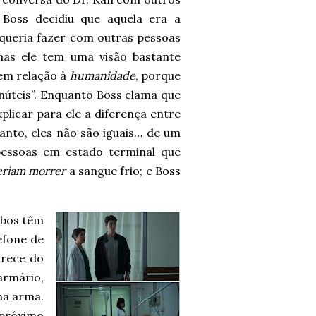
 Boss decidiu que aquela era a
 queria fazer com outras pessoas
as ele tem uma visão bastante
 em relação à
humanidade
, porque
inúteis”. Enquanto Boss clama que
xplicar para ele a diferença entre
tanto, eles não são iguais… de um
essoas em estado terminal que
eriam morrer
a sangue frio; e Boss
mbos têm
efone de
arece do
armário,
ma arma.
 próximo