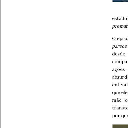
estado
premat
O epis
parece
desde 
compar
ações 
absurd
entend
que ele
mãe o
transto
por que