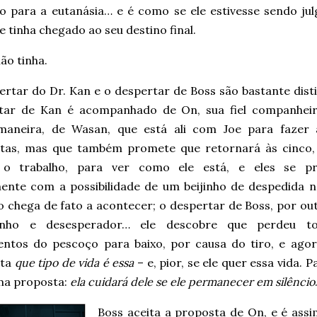
o para a eutanásia… e é como se ele estivesse sendo ju
e tinha chegado ao seu destino final.
ão tinha.
ertar do Dr. Kan e o despertar de Boss são bastante dist
tar de Kan é acompanhado de On, sua fiel companheir
maneira, de Wasan, que está ali com Joe para fazer
tas, mas que também promete que retornará às cinco
 o trabalho, para ver como ele está, e eles se p
ente com a possibilidade de um beijinho de despedida n
 chega de fato a acontecer; o despertar de Boss, por out
inho e desesperador… ele descobre que perdeu t
ntos do pescoço para baixo, por causa do tiro, e agor
nta
que tipo de vida é essa
– e, pior, se ele quer essa vida. P
a proposta:
ela cuidará dele se ele permanecer em silêncio
Boss aceita a proposta de On, e é ass