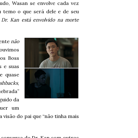
tudo, Wasan se envolve cada vez
eu temo o que será dele e de seu
Dr. Kan está envolvido na morte
mente
não
 ouvimos
mos Boss
s e suas
e quase
ashbacks
,
uebrada”
guido da
quer um
 visão do pai que “não tinha mais
a conversa do Dr. Kan com outros