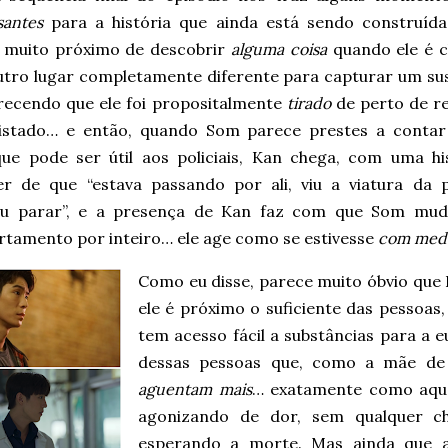
santes
para a história que ainda está sendo construíd
 muito próximo de descobrir
alguma coisa
quando ele é 
utro lugar completamente diferente para capturar um sus
arecendo que ele foi propositalmente
tirado
de perto de r
istado… e então, quando Som parece prestes a conta
que pode ser útil aos policiais, Kan chega, com uma hi
er de que “estava passando por ali, viu a viatura da p
eu parar”, e a presença de Kan faz com que Som mud
tamento por inteiro… ele age como se estivesse
com med
Como eu disse, parece muito óbvio que 
ele é próximo o suficiente das pessoas,
tem acesso fácil a substâncias para a e
dessas pessoas que, como a mãe d
aguentam mais
… exatamente como aquel
agonizando de dor, sem qualquer ch
esperando a morte. Mas ainda que 