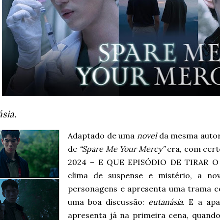
sia.
Adaptado de uma
novel
da mesma auto
de
“Spare Me Your Mercy”
era, com cert
2024 – E QUE EPISÓDIO DE TIRAR O
clima de suspense e mistério, a no
personagens e apresenta uma trama c
uma boa discussão:
eutanásia
. E a apa
apresenta já na primeira cena, quan