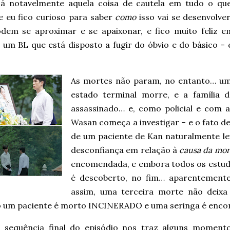
Há notavelmente aquela coisa de cautela em tudo o q
 e eu fico curioso para saber
como
isso vai se desenvolv
odem se aproximar e se apaixonar, e fico muito feliz 
ir um BL que está disposto a fugir do óbvio e do básico 
As mortes não param, no entanto… um
estado terminal morre, e a família d
assassinado… e, como policial e com a
Wasan começa a investigar – e o fato 
de um paciente de Kan naturalmente le
desconfiança em relação à
causa da mor
encomendada, e embora todos os estudo
é descoberto, no fim… aparentemente,
assim, uma terceira morte não deixa 
 um paciente é morto INCINERADO e uma seringa é encon
 sequência final do episódio nos traz alguns momen