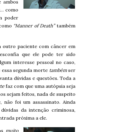
ue ambos
er… como
em poder
– como
“Manner of Death”
também
 outro paciente com câncer em
esconfia que ele pode ter sido
lgum interesse pessoal no caso,
de essa segunda morte
também
ser
vanta dúvidas e questões. Toda a
te
faz com que uma autópsia seja
s sejam feitos, nada de suspeito
 não foi um assassinato. Ainda
dúvidas da intenção criminosa,
trada próxima a ele.
tos
muito