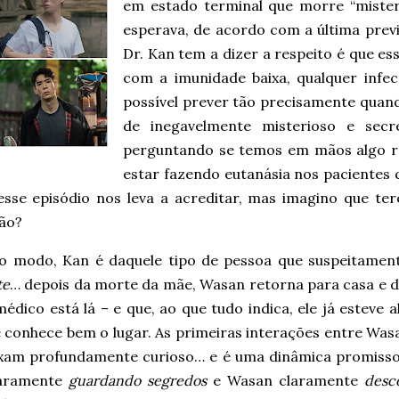
em estado terminal que morre “mister
esperava, de acordo com a última prev
Dr. Kan tem a dizer a respeito é que ess
com a imunidade baixa, qualquer infe
possível prever tão precisamente quand
de inegavelmente misterioso e se
perguntando se temos em mãos algo 
estar fazendo eutanásia nos pacientes 
esse episódio nos leva a acreditar, mas imagino que t
não?
o modo, Kan é daquele tipo de pessoa que suspeitame
te
… depois da morte da mãe, Wasan retorna para casa e 
édico está lá – e que, ao que tudo indica, ele já esteve a
e conhece bem o lugar. As primeiras interações entre Was
xam profundamente curioso… e é uma dinâmica promiss
laramente
guardando segredos
e Wasan claramente
desc