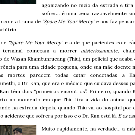
agonizando no meio da estrada e tira 
sofrer… é uma cena razoavelmente si
lo com a trama de
“Spare Me Your Mercy”
e nos faz pensar
arbítrio.
a de
“Spare Me Your Mercy”
é a de que pacientes com câ
o terminal começam a morrer
misteriosamente
, cha
o de Wasan Khambunrueang (Thiu), um policial que acaba 
erência para uma cidade pequena, onde sua mãe doente
as mortes parecem todas estar conectadas a Ka
methi, o Dr. Kan, que era o médico que cuidava desses pa
 Kan têm dois “primeiros encontros”. Primeiro, quando 
rto no momento em que Thiu tira a vida do animal qu
ndo na estrada; depois, quando Thiu vai ao hospital por 
 acidente que sofrera por isso e o Dr. Kan está lá.
E os ca
Muito rapidamente, na verdade… a mã