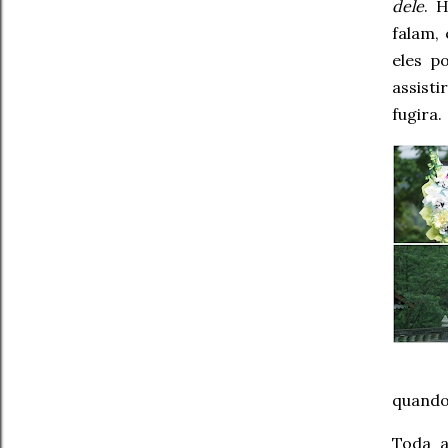
dele
. 
falam,
eles p
assist
fugira.
quando
Toda a