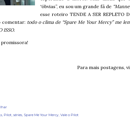
“óbvias”, eu sou um grande fã de
“Manner
esse roteiro TENDE A SER REPLETO DE
o comentar:
todo o clima de “Spare Me Your Mercy” me lem
O ISSO
.
a promissora!
Para mais postagens, vi
lhar
s
Pilot
séries
Spare Me Your Mercy
Vale o Pilot