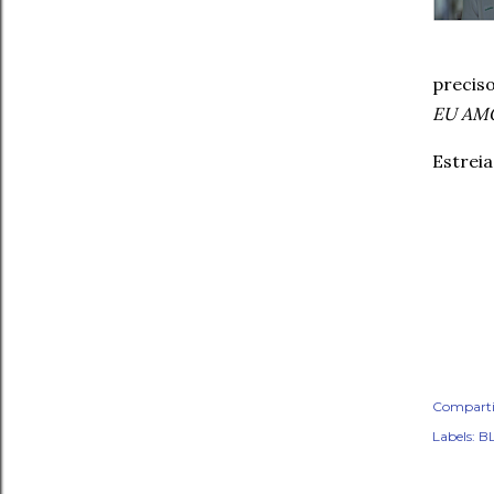
precis
EU AM
Estrei
Comparti
Labels:
BL