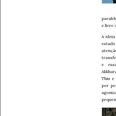
parale
e livre 
A idei
estad
atençã
transf
e ess
Akkhara
Thiu e
por pe
agoniza
pequeno