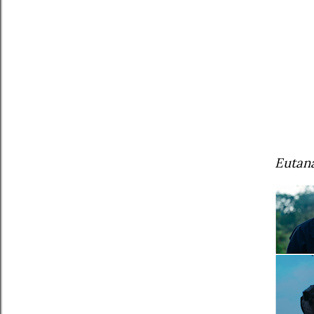
Eutaná