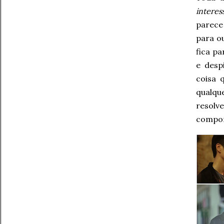
interes
parece
para o
fica p
e desp
coisa 
qualqu
resolv
compor