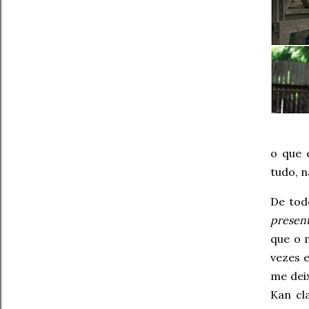
o que 
tudo, 
De tod
presen
que o m
vezes 
me dei
Kan c