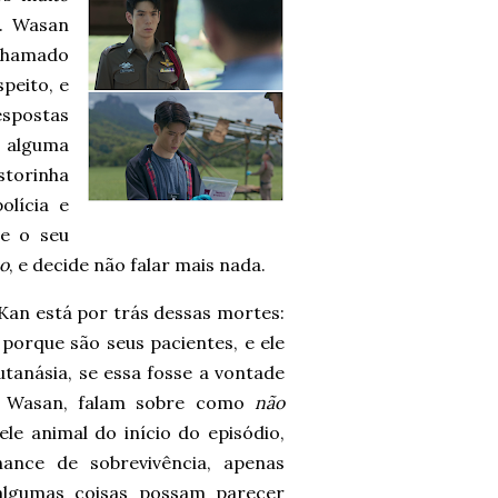
a. Wasan
chamado
peito, e
espostas
r alguma
storinha
olícia e
e o seu
o
, e decide não falar mais nada.
Kan está por trás dessas mortes:
 porque são seus pacientes, e ele
utanásia, se essa fosse a vontade
e Wasan, falam sobre como
não
e animal do início do episódio,
ance de sobrevivência, apenas
algumas coisas possam parecer