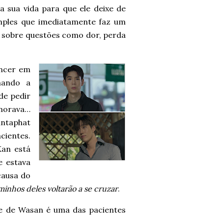
a sua vida para que ele deixe de
mples que imediatamente faz um
 sobre questões como dor, perda
ncer em
mando a
de pedir
 morava…
ntaphat
cientes.
Kan está
e estava
causa do
minhos deles voltarão a se cruzar
.
e de Wasan é uma das pacientes