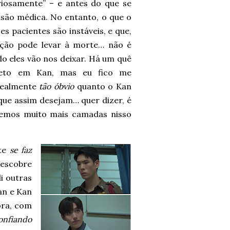
iosamente” – e antes do que se
isão médica. No entanto, o que o
es pacientes são instáveis, e que,
cção pode levar à morte… não é
o eles vão nos deixar. Há um quê
creto em Kan, mas eu fico me
realmente
tão óbvio
quanto o Kan
que assim desejam… quer dizer, é
eremos muito mais camadas nisso
nte
se faz
descobre
li outras
an e Kan
ora, com
onfiando