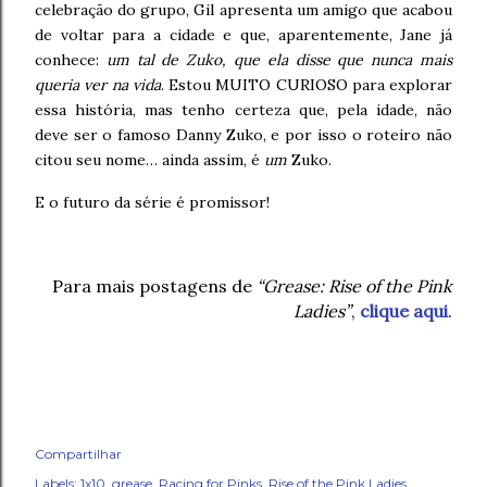
celebração do grupo, Gil apresenta um amigo que acabou
de voltar para a cidade e que, aparentemente, Jane já
conhece:
um tal de Zuko, que ela disse que nunca mais
queria ver na vida
. Estou MUITO CURIOSO para explorar
essa história, mas tenho certeza que, pela idade, não
deve ser o famoso Danny Zuko, e por isso o roteiro não
citou seu nome… ainda assim, é
um
Zuko.
E o futuro da série é promissor!
Para mais postagens de
“Grease: Rise of the Pink
Ladies”
,
clique aqui
.
Compartilhar
Labels:
1x10
grease
Racing for Pinks
Rise of the Pink Ladies