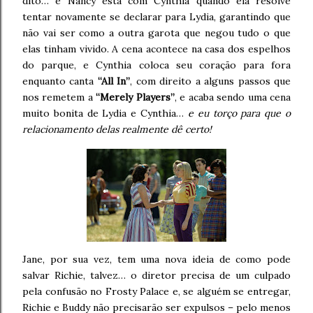
dito… e Nancy está com Cynthia quando ela resolve
tentar novamente se declarar para Lydia, garantindo que
não vai ser como a outra garota que negou tudo o que
elas tinham vivido. A cena acontece na casa dos espelhos
do parque, e Cynthia coloca seu coração para fora
enquanto canta
“All In”
, com direito a alguns passos que
nos remetem a
“Merely Players”
, e acaba sendo uma cena
muito bonita de Lydia e Cynthia…
e eu torço para que o
relacionamento delas realmente dê certo!
Jane, por sua vez, tem uma nova ideia de como pode
salvar Richie, talvez… o diretor precisa de um culpado
pela confusão no Frosty Palace e, se alguém se entregar,
Richie e Buddy não precisarão ser expulsos – pelo menos