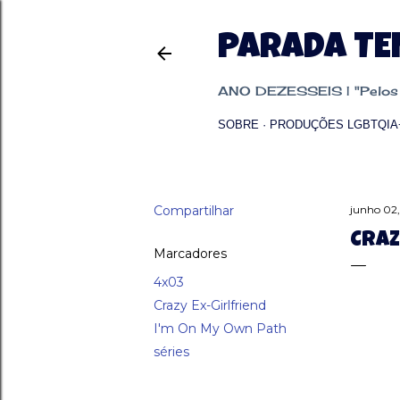
PARADA T
ANO DEZESSEIS | "Pelos p
SOBRE
PRODUÇÕES LGBTQIA
Compartilhar
junho 02
CRAZ
Marcadores
4x03
Crazy Ex-Girlfriend
I'm On My Own Path
séries