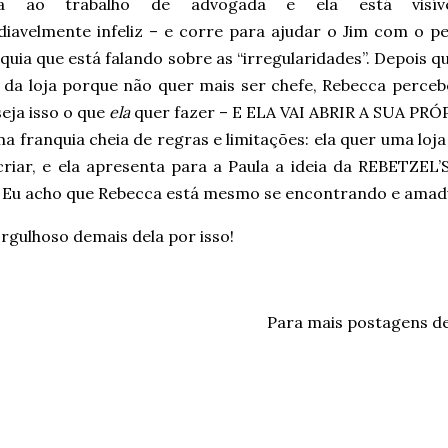
na ao trabalho de advogada e ela está visív
diavelmente infeliz – e corre para ajudar o Jim com o pe
quia que está falando sobre as “irregularidades”. Depois q
e da loja porque não quer mais ser chefe, Rebecca perceb
seja isso o que
ela
quer fazer – E ELA VAI ABRIR A SUA PR
 franquia cheia de regras e limitações: ela quer uma loja
criar, e ela apresenta para a Paula a ideia da REBETZEL’
! Eu acho que Rebecca está mesmo se encontrando e ama
orgulhoso demais dela por isso!
Para mais postagens d