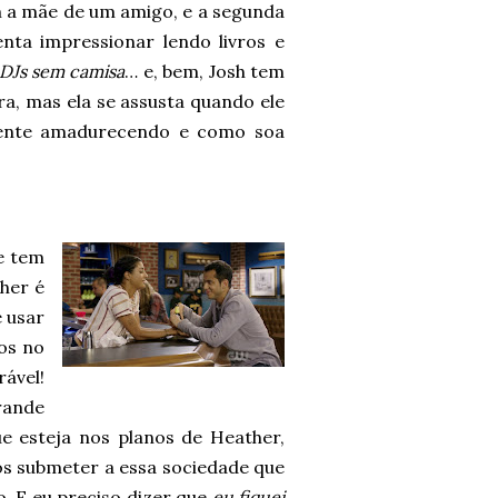
m a mãe de um amigo, e a segunda
enta impressionar lendo livros e
 DJs sem camisa
… e, bem, Josh tem
ara, mas ela se assusta quando ele
amente amadurecendo e como soa
e tem
her é
e usar
hos no
ável!
rande
e esteja nos planos de Heather,
os submeter a essa sociedade que
. E eu preciso dizer que
eu fiquei