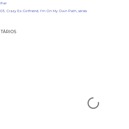
lhar
x03
Crazy Ex-Girlfriend
I'm On My Own Path
séries
TÁRIOS