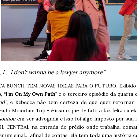
, I… I don’t wanna be a lawyer anymore”
A BUNCH TEM NOVAS IDEIAS PARA O FUTURO. Exibido o
8,
“I’m On My Own Path”
é o terceiro episódio da quarta
end”
, e Rebecca não tem certeza de que quer retornar p
do Mountain Top – é isso o que de fato a faz feliz ou ela
sonhou
em ser advogada e isso foi algo imposto por sua
L CENTRAL na entrada do prédio onde trabalha, comand
er um sinal… afinal de contas, ela tem toda uma história