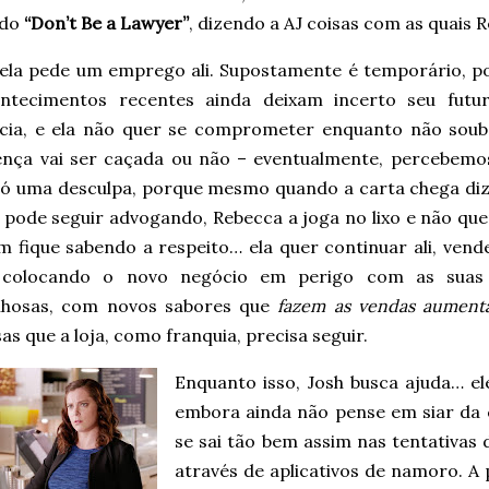
ndo
“Don’t Be a Lawyer”
, dizendo a AJ coisas com as quais
 ela pede um emprego ali. Supostamente é temporário, p
ntecimentos recentes ainda deixam incerto seu futu
cia, e ela não quer se comprometer enquanto não soub
cença vai ser caçada ou não – eventualmente, percebemo
 só uma desculpa, porque mesmo quando a carta chega di
 pode seguir advogando, Rebecca a joga no lixo e não que
m fique sabendo a respeito… ela quer continuar ali, ven
 colocando o novo negócio em perigo com as suas i
lhosas, com novos sabores que
fazem as vendas aument
as que a loja, como franquia, precisa seguir.
Enquanto isso, Josh busca ajuda… el
embora ainda não pense em siar da
se sai tão bem assim nas tentativas
através de aplicativos de namoro. A 