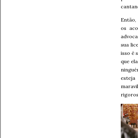
canta
Então,
os aco
advoca
sua li
isso é
que ela
ningué
esteja
maravi
rigoros