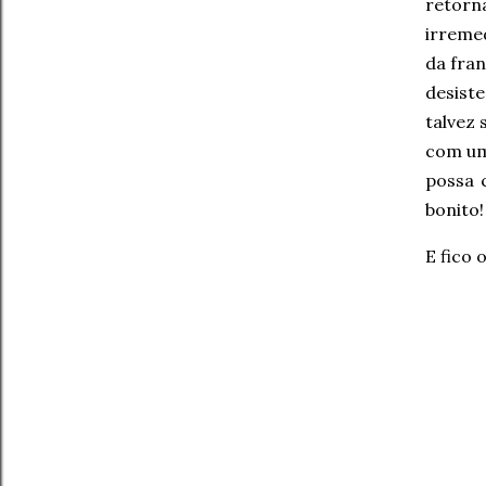
retor
irreme
da fran
desist
talvez 
com uma
possa 
bonito
E fico 