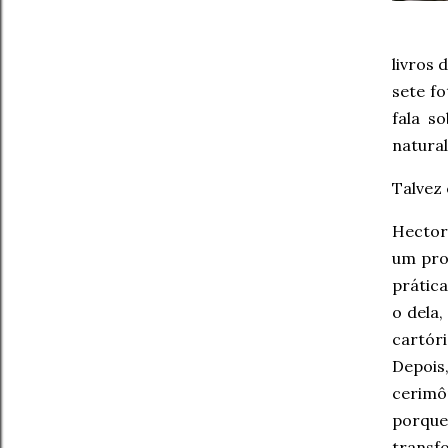
livros 
sete fo
fala s
natura
Talvez 
Hector
um pro
prática
o dela,
cartór
Depoi
cerimô
porque
transf