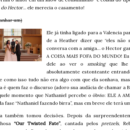
 do Hector
… ele merecia o casamento!
ganhar um)
Ele já tinha ligado para a Valencia 
de a Heather dizer que “eles não 
conversa com a amiga… o Hector gan
A COISA MAIS FOFA DO MUNDO! Eu qu
dele ao ver o
smoking
que lhe 
absolutamente estonteante entrando
le como isso tudo não era algo com que ela sonhava, ma
 é quem faz o discurso (adoro sua audácia de chamar a Bíb
quele momento que Nathaniel percebe o óbvio: ELE A 
a fase “Nathaniel fazendo birra”, mas em breve ele terá u
a também tomou decisões. Depois da surpreendente
ilhosa
“Our Twisted Fate”
, cantada pelos
pretzels
, Re