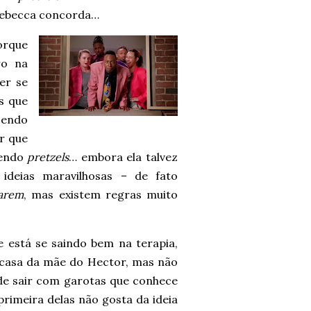
 Rebecca concorda…
orque
ro na
er se
s que
zendo
r que
dendo
pretzels
… embora ela talvez
deias maravilhosas – de fato
arem
, mas existem regras muito
e está se saindo bem na terapia,
 casa da mãe do Hector, mas não
 de sair com garotas que conhece
primeira delas não gosta da ideia