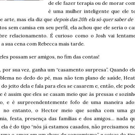
de ele fazer terapia ou de morar co
é uma mulher inteligente que ele t
de arte, mas ela diz que
depois das 20h ela só quer saber de
tos sem camisa em seu perfil, ela achou que ele seria o c
obre relacionamento. É curioso como o Josh vai lent
l a sua cena com Rebecca mais tarde.
eles possam ser amigos, no fim das contas!
, por sua vez, ganha um “casamento surpresa”. Quando el
blema no dedo do pé, mas não tem plano de saúde, Heat
 do jeito dela e fala para eles se casarem e, então, ele pod
 e é assim que eles se casam meio que às pressas e sozin
io, e é surpreendentemente fofo de uma maneira ador
s, no entanto, o Hector meio que sonha com uma g
nia, festa, presença das famílias e dos amigos… nada qu
 ela é do tipo “nós já estamos casados, não precisamos n
orma o amor em um show de consumismo” e coisas do tipo