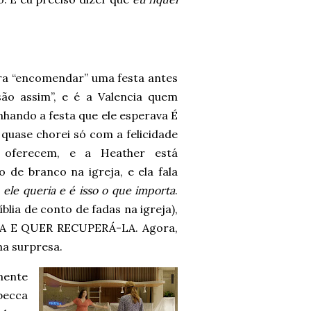
para “encomendar” uma festa antes
são assim”, e é a Valencia quem
hando a festa que ele esperava É
ase chorei só com a felicidade
oferecem, e a Heather está
 de branco na igreja, e ela fala
s
ele queria e é isso o que importa
.
lia de conto de fadas na igreja),
AMA E QUER RECUPERÁ-LA. Agora,
ma surpresa.
mente
becca