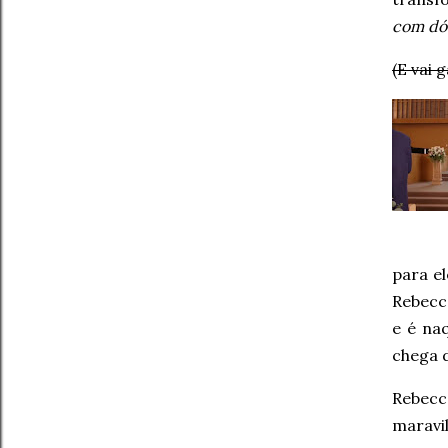
com dó
(E vai 
para e
Rebecca
e é na
chega d
Rebecc
marav