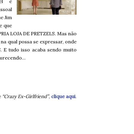
el e
ssoal
ue Jim
e que
ÓPRIA LOJA DE PRETZELS. Mas não
 na qual possa se expressar, onde
S. E tudo isso acaba sendo muito
durecendo…
e
“Crazy Ex-Girlfriend”
,
clique aqui
.