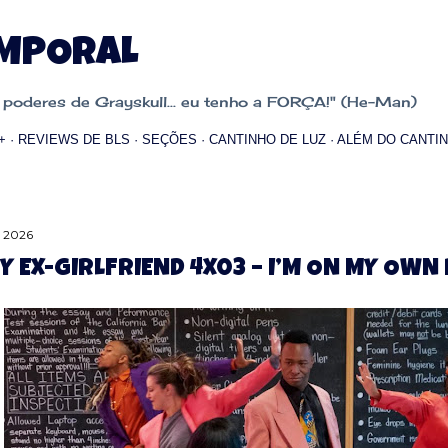
Pular para o conteúdo principal
EMPORAL
oderes de Grayskull... eu tenho a FORÇA!" (He-Man)
+
REVIEWS DE BLS
SEÇÕES
CANTINHO DE LUZ
ALÉM DO CANTIN
, 2026
Y EX-GIRLFRIEND 4X03 – I’M ON MY OWN