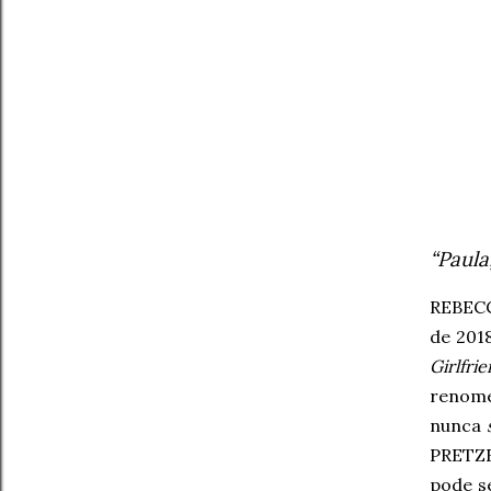
“Paula
REBECC
de 201
Girlfri
renomea
nunca
PRETZE
pode s