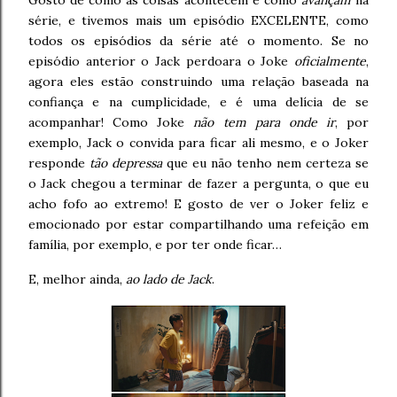
Gosto de como as coisas acontecem e como
avançam
na
série, e tivemos mais um episódio EXCELENTE, como
todos os episódios da série até o momento. Se no
episódio anterior o Jack perdoara o Joke
oficialmente
,
agora eles estão construindo uma relação baseada na
confiança e na cumplicidade, e é uma delícia de se
acompanhar! Como Joke
não tem para onde ir
, por
exemplo, Jack o convida para ficar ali mesmo, e o Joker
responde
tão depressa
que eu não tenho nem certeza se
o Jack chegou a terminar de fazer a pergunta, o que eu
acho fofo ao extremo! E gosto de ver o Joker feliz e
emocionado por estar compartilhando uma refeição em
família, por exemplo, e por ter onde ficar…
E, melhor ainda,
ao lado de Jack
.